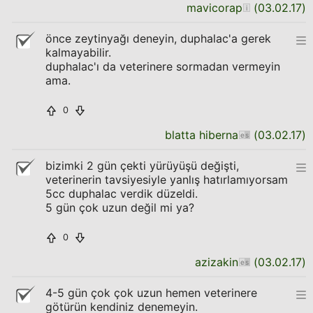
mavicorap
(
03.02.17
)
önce zeytinyağı deneyin, duphalac'a gerek
kalmayabilir.
duphalac'ı da veterinere sormadan vermeyin
ama.
0
blatta hiberna
(
03.02.17
)
bizimki 2 gün çekti yürüyüşü değişti,
veterinerin tavsiyesiyle yanlış hatırlamıyorsam
5cc duphalac verdik düzeldi.
5 gün çok uzun değil mi ya?
0
azizakin
(
03.02.17
)
4-5 gün çok çok uzun hemen veterinere
götürün kendiniz denemeyin.