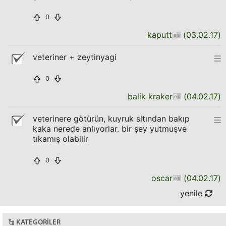
0
kaputt
(
03.02.17
)
veteriner + zeytinyagi
0
balik kraker
(
04.02.17
)
veterinere götürün, kuyruk sltından bakıp
kaka nerede anlıyorlar. bir şey yutmuşve
tıkamış olabilir
0
oscar
(
04.02.17
)
yenile
KATEGORILER