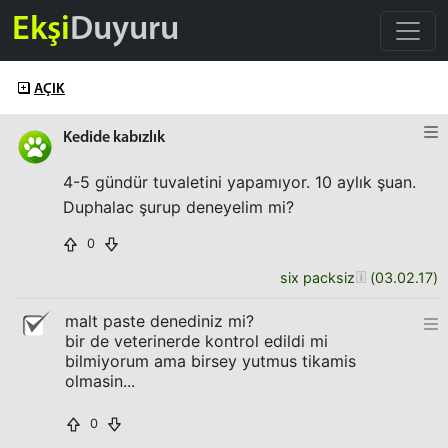
Ekşi
Duyuru
AÇIK
Kedide kabızlık
4-5 gündür tuvaletini yapamıyor. 10 aylık şuan.
Duphalac şurup deneyelim mi?
0
six packsiz
(
03.02.17
)
malt paste denediniz mi?
bir de veterinerde kontrol edildi mi
bilmiyorum ama birsey yutmus tikamis
olmasin...
0