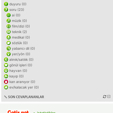
duyuru (0)
soru (23)
ai (0)
müzik (0)
film/dizi (0)
teknik (2)
medikal (0)
sözlük (0)
yabancı dil (0)
yer/yön (0)
alınık/satılık (0)
gönül işleri (0)
hayvan (0)
kayıp (0)
kan aranıyor (0)
ev/kalacak yer (0)
SON CEVAPLANANLAR
istatistikler