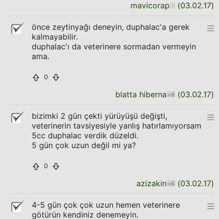
mavicorap
(
03.02.17
)
önce zeytinyağı deneyin, duphalac'a gerek
kalmayabilir.
duphalac'ı da veterinere sormadan vermeyin
ama.
0
blatta hiberna
(
03.02.17
)
bizimki 2 gün çekti yürüyüşü değişti,
veterinerin tavsiyesiyle yanlış hatırlamıyorsam
5cc duphalac verdik düzeldi.
5 gün çok uzun değil mi ya?
0
azizakin
(
03.02.17
)
4-5 gün çok çok uzun hemen veterinere
götürün kendiniz denemeyin.