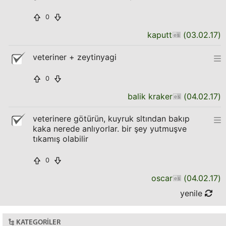
0
kaputt
(
03.02.17
)
veteriner + zeytinyagi
0
balik kraker
(
04.02.17
)
veterinere götürün, kuyruk sltından bakıp
kaka nerede anlıyorlar. bir şey yutmuşve
tıkamış olabilir
0
oscar
(
04.02.17
)
yenile
KATEGORILER