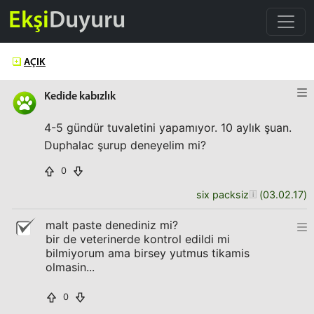
Ekşi
Duyuru
AÇIK
Kedide kabızlık
4-5 gündür tuvaletini yapamıyor. 10 aylık şuan.
Duphalac şurup deneyelim mi?
0
six packsiz
(
03.02.17
)
malt paste denediniz mi?
bir de veterinerde kontrol edildi mi
bilmiyorum ama birsey yutmus tikamis
olmasin...
0