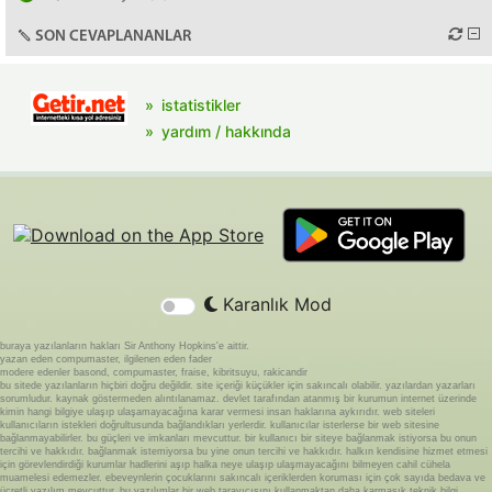
SON CEVAPLANANLAR
istatistikler
yardım / hakkında
Karanlık Mod
buraya yazılanların hakları Sir Anthony Hopkins'e aittir.
yazan eden compumaster, ilgilenen eden fader
modere edenler basond, compumaster, fraise, kibritsuyu, rakicandir
bu sitede yazılanların hiçbiri doğru değildir. site içeriği küçükler için sakıncalı olabilir. yazılardan yazarları
sorumludur. kaynak göstermeden alıntılanamaz. devlet tarafından atanmış bir kurumun internet üzerinde
kimin hangi bilgiye ulaşıp ulaşamayacağına karar vermesi insan haklarına aykırıdır. web siteleri
kullanıcıların istekleri doğrultusunda bağlandıkları yerlerdir. kullanıcılar isterlerse bir web sitesine
bağlanmayabilirler. bu güçleri ve imkanları mevcuttur. bir kullanıcı bir siteye bağlanmak istiyorsa bu onun
tercihi ve hakkıdır. bağlanmak istemiyorsa bu yine onun tercihi ve hakkıdır. halkın kendisine hizmet etmesi
için görevlendirdiği kurumlar hadlerini aşıp halka neye ulaşıp ulaşmayacağını bilmeyen cahil cühela
muamelesi edemezler. ebeveynlerin çocuklarını sakıncalı içeriklerden koruması için çok sayıda bedava ve
ücretli yazılım mevcuttur. bu yazılımlar bir web tarayıcısını kullanmaktan daha karmaşık teknik bilgi