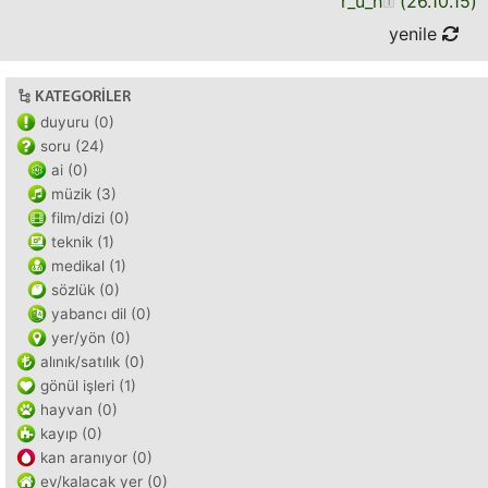
r_u_h
(
26.10.15
)
yenile
KATEGORILER
duyuru (0)
soru (24)
ai (0)
müzik (3)
film/dizi (0)
teknik (1)
medikal (1)
sözlük (0)
yabancı dil (0)
yer/yön (0)
alınık/satılık (0)
gönül işleri (1)
hayvan (0)
kayıp (0)
kan aranıyor (0)
ev/kalacak yer (0)