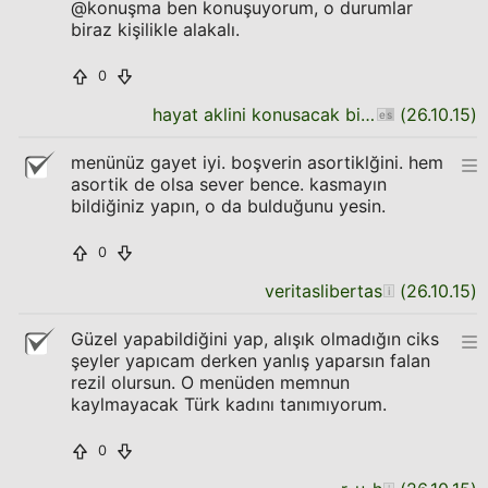
@konuşma ben konuşuyorum, o durumlar
biraz kişilikle alakalı.
0
hayat aklini konusacak bir filozof uret
(
26.10.15
)
menünüz gayet iyi. boşverin asortiklğini. hem
asortik de olsa sever bence. kasmayın
bildiğiniz yapın, o da bulduğunu yesin.
0
veritaslibertas
(
26.10.15
)
Güzel yapabildiğini yap, alışık olmadığın ciks
şeyler yapıcam derken yanlış yaparsın falan
rezil olursun. O menüden memnun
kaylmayacak Türk kadını tanımıyorum.
0