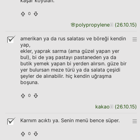
kaşar koyulan.
0
🌸
polypropylene
(
26.10.15
)
amerikan ya da rus salatası ve böreği kendin
yap,
ekler, yaprak sarma (ama güzel yapan yer
bul), bi de yaş pastayı pastaneden ya da
butik yemek yapan bi yerden alırsın. güze bir
yer bulursan meze türü ya da salata çeşidi
şeyler de alınabilir. hiç kendin uğraşma
boşuna.
0
kakao
(
26.10.15
)
Karnım acıktı ya. Senin menü bence süper.
0