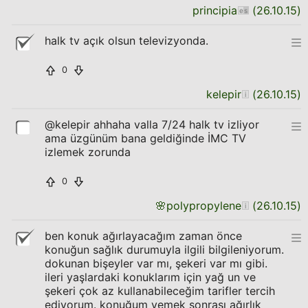
principia
(
26.10.15
)
halk tv açık olsun televizyonda.
0
kelepir
(
26.10.15
)
@kelepir ahhaha valla 7/24 halk tv izliyor
ama üzgünüm bana geldiğinde İMC TV
izlemek zorunda
0
🌸
polypropylene
(
26.10.15
)
ben konuk ağırlayacağım zaman önce
konuğun sağlık durumuyla ilgili bilgileniyorum.
dokunan bişeyler var mı, şekeri var mı gibi.
ileri yaşlardaki konuklarım için yağ un ve
şekeri çok az kullanabileceğim tarifler tercih
ediyorum. konuğum yemek sonrası ağırlık