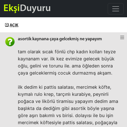
Ekşi
Duyuru
AÇIK
asortik kaynana çaya gelcekmiş ne yapayım
tam olarak sıcak fönlü chp kadın kolları teyze
kaynanam var. ilk kez evimize gelecek büyük
oğlu, gelini ve torunu ile. ama öğleden sonra
çaya gelceklermiş cocuk durmazmış akşam.
ilk dedim ki pattis salatası, mercimek köfte,
kıymalı rulo krep, tarçınlı kurabiye, peynirli
poğaca ve likörlü tiramisu yapayım dedim ama
başlıkta da dediğim gibi asortik böyle yaşına
göre aşırı bakımlı vs birisi. dolayısı ile bu işin
mercimek köftesiyle pattis salatası, poğaçayla