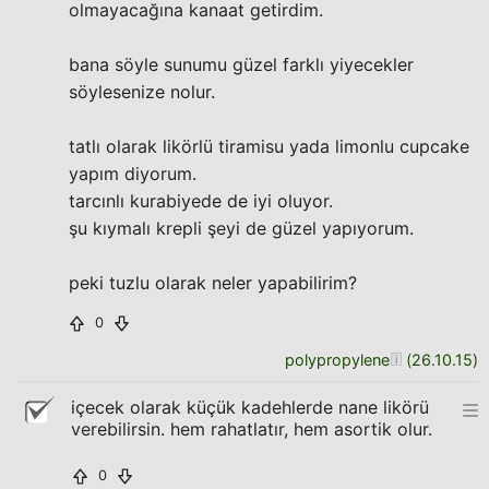
olmayacağına kanaat getirdim.
bana söyle sunumu güzel farklı yiyecekler
söylesenize nolur.
tatlı olarak likörlü tiramisu yada limonlu cupcake
yapım diyorum.
tarcınlı kurabiyede de iyi oluyor.
şu kıymalı krepli şeyi de güzel yapıyorum.
peki tuzlu olarak neler yapabilirim?
0
polypropylene
(
26.10.15
)
içecek olarak küçük kadehlerde nane likörü
verebilirsin. hem rahatlatır, hem asortik olur.
0