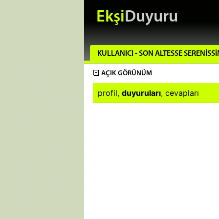
Ekşi
Duyuru
KULLANICI - SON ALTESSE SERENISS
AÇIK
GÖRÜNÜM
profil
,
duyuruları
,
cevapları