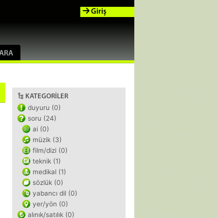
Giriş
ARA
KATEGORILER
duyuru (0)
soru (24)
ai (0)
müzik (3)
film/dizi (0)
teknik (1)
medikal (1)
sözlük (0)
yabancı dil (0)
yer/yön (0)
alınık/satılık (0)