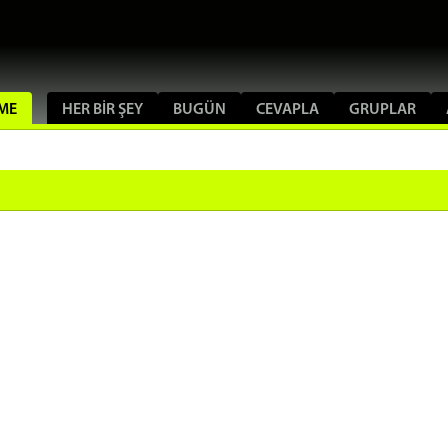
IME
HER BIR ŞEY
BUGÜN
CEVAPLA
GRUPLAR