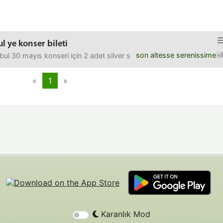
l ye konser bileti
son altesse serenissime
l 30 mayıs konseri için 2 adet silver saha içi biletim bulunmaktadır. 
«
1
»
Karanlık Mod