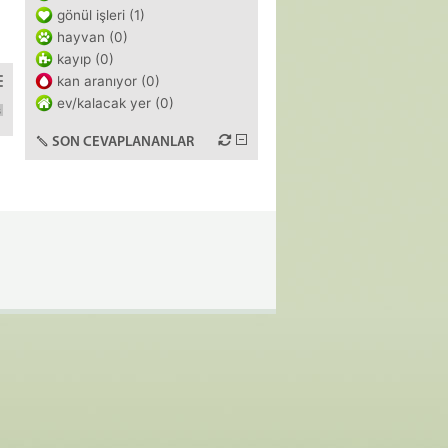
gönül işleri (1)
hayvan (0)
kayıp (0)
kan aranıyor (0)
ev/kalacak yer (0)
biletleri 28400 tl ye aldım aynı fiyattan devir etmek istiyorum. ilgil
SON CEVAPLANANLAR