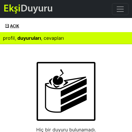
Ekşi
Duyuru
AÇIK
profil
,
duyuruları
,
cevapları
Hiç bir duyuru bulunamadı.