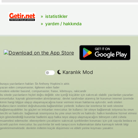
istatistikler
yardım / hakkında
Karanlık Mod
buraya yazılanların hakları Sir Anthony Hopkins'e aittir.
yazan eden compumaster, ilgilenen eden fader
modere edenler basond, compumaster, fraise, kibritsuyu, rakicandir
bu sitede yazılanların hiçbiri doğru değildir. site içeriği küçükler için sakıncalı olabilir. yazılardan yazarları
sorumludur. kaynak göstermeden alıntılanamaz. devlet tarafından atanmış bir kurumun internet üzerinde
kimin hangi bilgiye ulaşıp ulaşamayacağına karar vermesi insan haklarına aykırıdır. web siteleri
kullanıcıların istekleri doğrultusunda bağlandıkları yerlerdir. kullanıcılar isterlerse bir web sitesine
bağlanmayabilirler. bu güçleri ve imkanları mevcuttur. bir kullanıcı bir siteye bağlanmak istiyorsa bu onun
tercihi ve hakkıdır. bağlanmak istemiyorsa bu yine onun tercihi ve hakkıdır. halkın kendisine hizmet etmesi
için görevlendirdiği kurumlar hadlerini aşıp halka neye ulaşıp ulaşmayacağını bilmeyen cahil cühela
muamelesi edemezler. ebeveynlerin çocuklarını sakıncalı içeriklerden koruması için çok sayıda bedava ve
ücretli yazılım mevcuttur. bu yazılımlar bir web tarayıcısını kullanmaktan daha karmaşık teknik bilgi
gerektirmemektedir. devletin milletini küçük düşürmesi ve ebleh yerine koyması yasaktır.