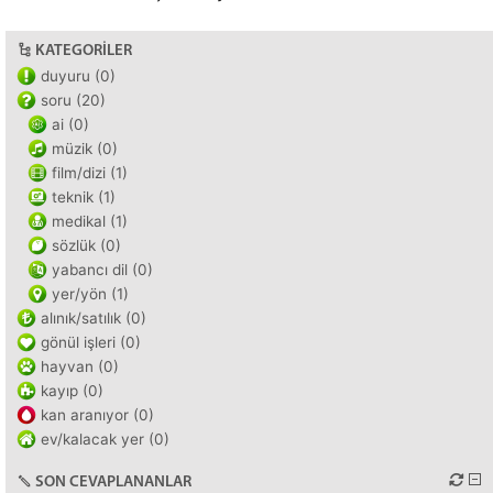
KATEGORILER
duyuru (0)
soru (20)
ai (0)
müzik (0)
film/dizi (1)
teknik (1)
medikal (1)
sözlük (0)
yabancı dil (0)
yer/yön (1)
alınık/satılık (0)
gönül işleri (0)
hayvan (0)
kayıp (0)
kan aranıyor (0)
ev/kalacak yer (0)
SON CEVAPLANANLAR