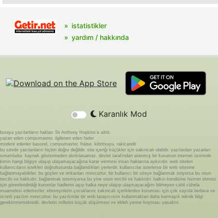
istatistikler
yardım / hakkında
Karanlık Mod
buraya yazılanların hakları Sir Anthony Hopkins'e aittir.
yazan eden compumaster, ilgilenen eden fader
modere edenler basond, compumaster, fraise, kibritsuyu, rakicandir
bu sitede yazılanların hiçbiri doğru değildir. site içeriği küçükler için sakıncalı olabilir. yazılardan yazarları
sorumludur. kaynak göstermeden alıntılanamaz. devlet tarafından atanmış bir kurumun internet üzerinde
kimin hangi bilgiye ulaşıp ulaşamayacağına karar vermesi insan haklarına aykırıdır. web siteleri
kullanıcıların istekleri doğrultusunda bağlandıkları yerlerdir. kullanıcılar isterlerse bir web sitesine
bağlanmayabilirler. bu güçleri ve imkanları mevcuttur. bir kullanıcı bir siteye bağlanmak istiyorsa bu onun
tercihi ve hakkıdır. bağlanmak istemiyorsa bu yine onun tercihi ve hakkıdır. halkın kendisine hizmet etmesi
için görevlendirdiği kurumlar hadlerini aşıp halka neye ulaşıp ulaşmayacağını bilmeyen cahil cühela
muamelesi edemezler. ebeveynlerin çocuklarını sakıncalı içeriklerden koruması için çok sayıda bedava ve
ücretli yazılım mevcuttur. bu yazılımlar bir web tarayıcısını kullanmaktan daha karmaşık teknik bilgi
gerektirmemektedir. devletin milletini küçük düşürmesi ve ebleh yerine koyması yasaktır.