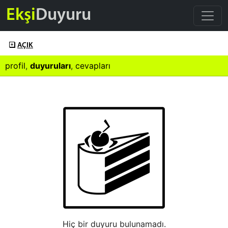
Ekşi
Duyuru
AÇIK
profil
,
duyuruları
,
cevapları
Hiç bir duyuru bulunamadı.