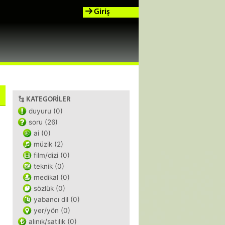
Giriş
KATEGORILER
duyuru (0)
soru (26)
ai (0)
müzik (2)
film/dizi (0)
teknik (0)
medikal (0)
sözlük (0)
yabancı dil (0)
yer/yön (0)
alınık/satılık (0)