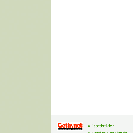
istatistikler
yardım / hakkında