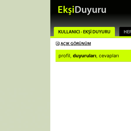
Ekşi
Duyuru
KULLANICI - EKŞI DUYURU
HER
AÇIK
GÖRÜNÜM
profil
,
duyuruları
,
cevapları