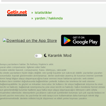
istatistikler
yardım / hakkında
Karanlık Mod
buraya yazılanların hakları Sir Anthony Hopkins'e aittir.
yazan eden compumaster, ilgilenen eden fader
modere edenler basond, compumaster, fraise, kibritsuyu, rakicandir
bu sitede yazılanların hiçbiri doğru değildir. site içeriği küçükler için sakıncalı olabilir. yazılardan yazarları
sorumludur. kaynak göstermeden alıntılanamaz. devlet tarafından atanmış bir kurumun internet üzerinde
kimin hangi bilgiye ulaşıp ulaşamayacağına karar vermesi insan haklarına aykırıdır. web siteleri
kullanıcıların istekleri doğrultusunda bağlandıkları yerlerdir. kullanıcılar isterlerse bir web sitesine
bağlanmayabilirler. bu güçleri ve imkanları mevcuttur. bir kullanıcı bir siteye bağlanmak istiyorsa bu onun
tercihi ve hakkıdır. bağlanmak istemiyorsa bu yine onun tercihi ve hakkıdır. halkın kendisine hizmet etmesi
için görevlendirdiği kurumlar hadlerini aşıp halka neye ulaşıp ulaşmayacağını bilmeyen cahil cühela
muamelesi edemezler. ebeveynlerin çocuklarını sakıncalı içeriklerden koruması için çok sayıda bedava ve
ücretli yazılım mevcuttur. bu yazılımlar bir web tarayıcısını kullanmaktan daha karmaşık teknik bilgi
gerektirmemektedir. devletin milletini küçük düşürmesi ve ebleh yerine koyması yasaktır.