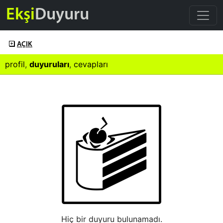
Ekşi
Duyuru
AÇIK
profil
,
duyuruları
,
cevapları
Hiç bir duyuru bulunamadı.