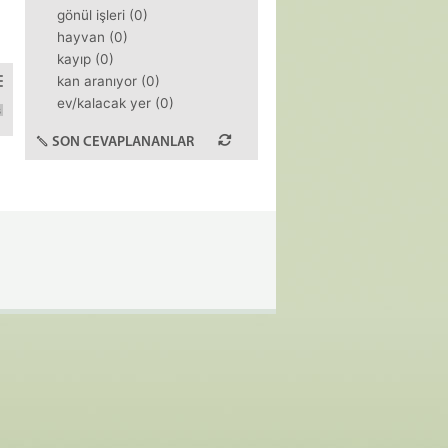
gönül işleri (0)
hayvan (0)
kayıp (0)
kan aranıyor (0)
ev/kalacak yer (0)
z?Şehir dışından geldik düşüp bayılmayalım, arada dinlenelim. tşk
SON CEVAPLANANLAR