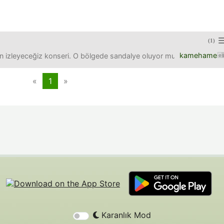
(1)
kamehame
izleyeceğiz konseri. O bölgede sandalye oluyor mu? Biliyor musunu
«
1
»
Karanlık Mod