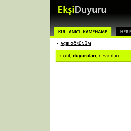
Ekşi
Duyuru
KULLANICI - KAMEHAME
HER B
AÇIK
GÖRÜNÜM
profil
,
duyuruları
,
cevapları