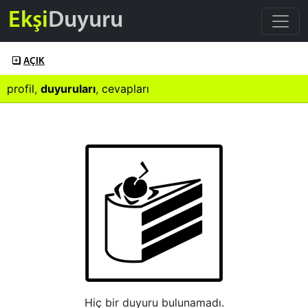
Ekşi
Duyuru
AÇIK
profil
,
duyuruları
,
cevapları
Hiç bir duyuru bulunamadı.