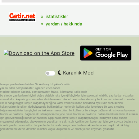
istatistikler
yardım / hakkında
Karanlık Mod
buraya yazılanların hakları Sir Anthony Hopkins'e aittir.
yazan eden compumaster, ilgilenen eden fader
modere edenler basond, compumaster, fraise, kibritsuyu, rakicandir
bu sitede yazılanların hiçbiri doğru değildir. site içeriği küçükler için sakıncalı olabilir. yazılardan yazarları
sorumludur. kaynak göstermeden alıntılanamaz. devlet tarafından atanmış bir kurumun internet üzerinde
kimin hangi bilgiye ulaşıp ulaşamayacağına karar vermesi insan haklarına aykırıdır. web siteleri
kullanıcıların istekleri doğrultusunda bağlandıkları yerlerdir. kullanıcılar isterlerse bir web sitesine
bağlanmayabilirler. bu güçleri ve imkanları mevcuttur. bir kullanıcı bir siteye bağlanmak istiyorsa bu onun
tercihi ve hakkıdır. bağlanmak istemiyorsa bu yine onun tercihi ve hakkıdır. halkın kendisine hizmet etmesi
için görevlendirdiği kurumlar hadlerini aşıp halka neye ulaşıp ulaşmayacağını bilmeyen cahil cühela
muamelesi edemezler. ebeveynlerin çocuklarını sakıncalı içeriklerden koruması için çok sayıda bedava ve
ücretli yazılım mevcuttur. bu yazılımlar bir web tarayıcısını kullanmaktan daha karmaşık teknik bilgi
gerektirmemektedir. devletin milletini küçük düşürmesi ve ebleh yerine koyması yasaktır.