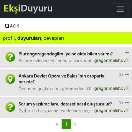
Ekşi
Duyuru
AÇIK
profil
,
duyuruları
,
cevapları
Plutongezegendegilmi’ye ne oldu bilen var mı?
gregor melehov
En son evlenecekti, numarasını vermişti bana ama silinmi
(1)
Ankara Devlet Opera ve Balesi'nin otoparkı
nerede?
gregor melehov
Önünden geçtim ama göremedim. Otoparkı yoksa, en yakı
(1)
Sorum yazılımcılara, dataset nasıl oluşturulur?
gregor melehov
Python'la bir yazarın eserlerinde geçen yerleri görselleşt
«
1
»