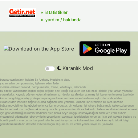
istatistikler
yardım / hakkında
Karanlık Mod
buraya yazılanların hakları Sir Anthony Hopkins'e aittir.
yazan eden compumaster, ilgilenen eden fader
modere edenler basond, compumaster, fraise, kibritsuyu, rakicandir
bu sitede yazılanların hiçbiri doğru değildir. site içeriği küçükler için sakıncalı olabilir. yazılardan yazarları
sorumludur. kaynak göstermeden alıntılanamaz. devlet tarafından atanmış bir kurumun internet üzerinde
kimin hangi bilgiye ulaşıp ulaşamayacağına karar vermesi insan haklarına aykırıdır. web siteleri
kullanıcıların istekleri doğrultusunda bağlandıkları yerlerdir. kullanıcılar isterlerse bir web sitesine
bağlanmayabilirler. bu güçleri ve imkanları mevcuttur. bir kullanıcı bir siteye bağlanmak istiyorsa bu onun
tercihi ve hakkıdır. bağlanmak istemiyorsa bu yine onun tercihi ve hakkıdır. halkın kendisine hizmet etmesi
için görevlendirdiği kurumlar hadlerini aşıp halka neye ulaşıp ulaşmayacağını bilmeyen cahil cühela
muamelesi edemezler. ebeveynlerin çocuklarını sakıncalı içeriklerden koruması için çok sayıda bedava ve
ücretli yazılım mevcuttur. bu yazılımlar bir web tarayıcısını kullanmaktan daha karmaşık teknik bilgi
gerektirmemektedir. devletin milletini küçük düşürmesi ve ebleh yerine koyması yasaktır.