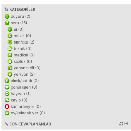
KATEGORILER
duyuru (2)
soru (15)
ai (0)
müzik (0)
film/dizi (2)
teknik (0)
medikal (0)
sözlük (0)
yabancı dil (0)
yer/yön (2)
alınık/satılık (0)
gönül işleri (0)
hayvan (1)
kayıp (0)
kan aranıyor (0)
ev/kalacak yer (0)
SON CEVAPLANANLAR