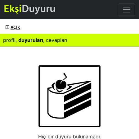
Ekşi
Duyuru
AÇIK
profil
,
duyuruları
,
cevapları
Hiç bir duyuru bulunamadı.