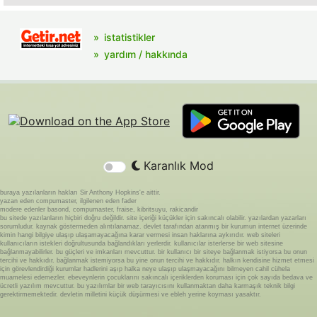
istatistikler
yardım / hakkında
Karanlık Mod
buraya yazılanların hakları Sir Anthony Hopkins'e aittir.
yazan eden compumaster, ilgilenen eden fader
modere edenler basond, compumaster, fraise, kibritsuyu, rakicandir
bu sitede yazılanların hiçbiri doğru değildir. site içeriği küçükler için sakıncalı olabilir. yazılardan yazarları
sorumludur. kaynak göstermeden alıntılanamaz. devlet tarafından atanmış bir kurumun internet üzerinde
kimin hangi bilgiye ulaşıp ulaşamayacağına karar vermesi insan haklarına aykırıdır. web siteleri
kullanıcıların istekleri doğrultusunda bağlandıkları yerlerdir. kullanıcılar isterlerse bir web sitesine
bağlanmayabilirler. bu güçleri ve imkanları mevcuttur. bir kullanıcı bir siteye bağlanmak istiyorsa bu onun
tercihi ve hakkıdır. bağlanmak istemiyorsa bu yine onun tercihi ve hakkıdır. halkın kendisine hizmet etmesi
için görevlendirdiği kurumlar hadlerini aşıp halka neye ulaşıp ulaşmayacağını bilmeyen cahil cühela
muamelesi edemezler. ebeveynlerin çocuklarını sakıncalı içeriklerden koruması için çok sayıda bedava ve
ücretli yazılım mevcuttur. bu yazılımlar bir web tarayıcısını kullanmaktan daha karmaşık teknik bilgi
gerektirmemektedir. devletin milletini küçük düşürmesi ve ebleh yerine koyması yasaktır.