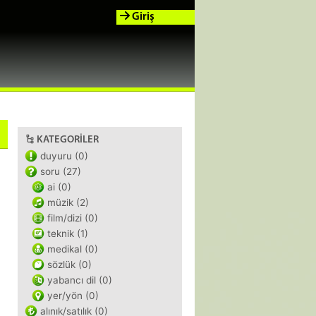
Giriş
KATEGORILER
duyuru (0)
soru (27)
ai (0)
müzik (2)
film/dizi (0)
teknik (1)
medikal (0)
sözlük (0)
yabancı dil (0)
yer/yön (0)
alınık/satılık (0)