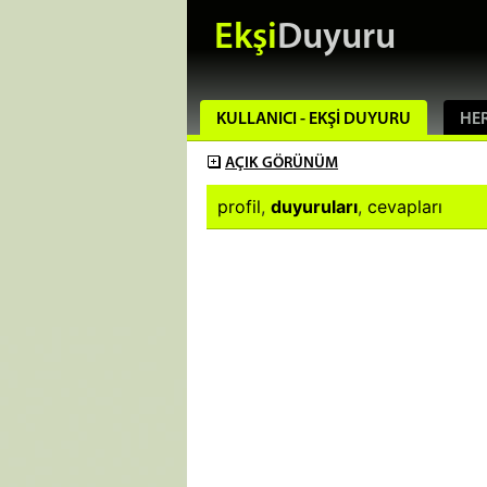
Ekşi
Duyuru
KULLANICI - EKŞI DUYURU
HER
AÇIK
GÖRÜNÜM
profil
,
duyuruları
,
cevapları