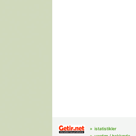
istatistikler
yardım / hakkında