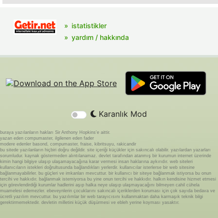
istatistikler
yardım / hakkında
Karanlık Mod
buraya yazılanların hakları Sir Anthony Hopkins'e aittir.
yazan eden compumaster, ilgilenen eden fader
modere edenler basond, compumaster, fraise, kibritsuyu, rakicandir
bu sitede yazılanların hiçbiri doğru değildir. site içeriği küçükler için sakıncalı olabilir. yazılardan yazarları
sorumludur. kaynak göstermeden alıntılanamaz. devlet tarafından atanmış bir kurumun internet üzerinde
kimin hangi bilgiye ulaşıp ulaşamayacağına karar vermesi insan haklarına aykırıdır. web siteleri
kullanıcıların istekleri doğrultusunda bağlandıkları yerlerdir. kullanıcılar isterlerse bir web sitesine
bağlanmayabilirler. bu güçleri ve imkanları mevcuttur. bir kullanıcı bir siteye bağlanmak istiyorsa bu onun
tercihi ve hakkıdır. bağlanmak istemiyorsa bu yine onun tercihi ve hakkıdır. halkın kendisine hizmet etmesi
için görevlendirdiği kurumlar hadlerini aşıp halka neye ulaşıp ulaşmayacağını bilmeyen cahil cühela
muamelesi edemezler. ebeveynlerin çocuklarını sakıncalı içeriklerden koruması için çok sayıda bedava ve
ücretli yazılım mevcuttur. bu yazılımlar bir web tarayıcısını kullanmaktan daha karmaşık teknik bilgi
gerektirmemektedir. devletin milletini küçük düşürmesi ve ebleh yerine koyması yasaktır.