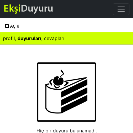
Ekşi
Duyuru
AÇIK
profil
,
duyuruları
,
cevapları
Hiç bir duyuru bulunamadı.