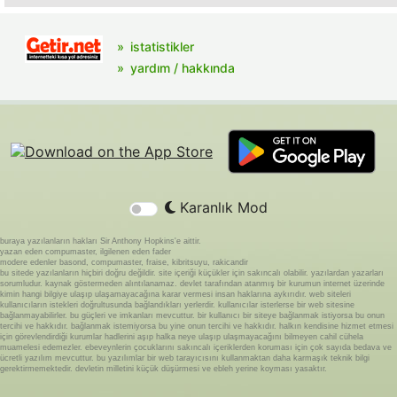
istatistikler
yardım / hakkında
Karanlık Mod
buraya yazılanların hakları Sir Anthony Hopkins'e aittir.
yazan eden compumaster, ilgilenen eden fader
modere edenler basond, compumaster, fraise, kibritsuyu, rakicandir
bu sitede yazılanların hiçbiri doğru değildir. site içeriği küçükler için sakıncalı olabilir. yazılardan yazarları
sorumludur. kaynak göstermeden alıntılanamaz. devlet tarafından atanmış bir kurumun internet üzerinde
kimin hangi bilgiye ulaşıp ulaşamayacağına karar vermesi insan haklarına aykırıdır. web siteleri
kullanıcıların istekleri doğrultusunda bağlandıkları yerlerdir. kullanıcılar isterlerse bir web sitesine
bağlanmayabilirler. bu güçleri ve imkanları mevcuttur. bir kullanıcı bir siteye bağlanmak istiyorsa bu onun
tercihi ve hakkıdır. bağlanmak istemiyorsa bu yine onun tercihi ve hakkıdır. halkın kendisine hizmet etmesi
için görevlendirdiği kurumlar hadlerini aşıp halka neye ulaşıp ulaşmayacağını bilmeyen cahil cühela
muamelesi edemezler. ebeveynlerin çocuklarını sakıncalı içeriklerden koruması için çok sayıda bedava ve
ücretli yazılım mevcuttur. bu yazılımlar bir web tarayıcısını kullanmaktan daha karmaşık teknik bilgi
gerektirmemektedir. devletin milletini küçük düşürmesi ve ebleh yerine koyması yasaktır.