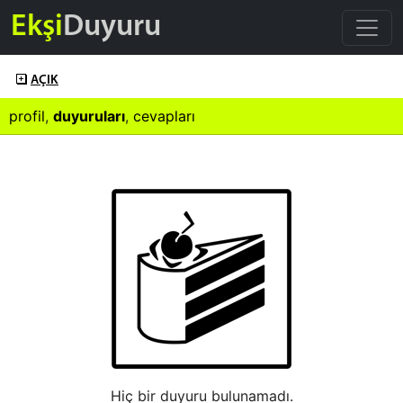
Ekşi
Duyuru
AÇIK
profil
,
duyuruları
,
cevapları
Hiç bir duyuru bulunamadı.