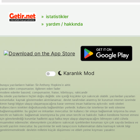
istatistikler
yardım / hakkında
Karanlık Mod
buraya yazılanların hakları Sir Anthony Hopkins'e aittir.
yazan eden compumaster, ilgilenen eden fader
modere edenler basond, compumaster, fraise, kibritsuyu, rakicandir
bu sitede yazılanların hiçbiri doğru değildir. site içeriği küçükler için sakıncalı olabilir. yazılardan yazarları
sorumludur. kaynak göstermeden alıntılanamaz. devlet tarafından atanmış bir kurumun internet üzerinde
kimin hangi bilgiye ulaşıp ulaşamayacağına karar vermesi insan haklarına aykırıdır. web siteleri
kullanıcıların istekleri doğrultusunda bağlandıkları yerlerdir. kullanıcılar isterlerse bir web sitesine
bağlanmayabilirler. bu güçleri ve imkanları mevcuttur. bir kullanıcı bir siteye bağlanmak istiyorsa bu onun
tercihi ve hakkıdır. bağlanmak istemiyorsa bu yine onun tercihi ve hakkıdır. halkın kendisine hizmet etmesi
için görevlendirdiği kurumlar hadlerini aşıp halka neye ulaşıp ulaşmayacağını bilmeyen cahil cühela
muamelesi edemezler. ebeveynlerin çocuklarını sakıncalı içeriklerden koruması için çok sayıda bedava ve
ücretli yazılım mevcuttur. bu yazılımlar bir web tarayıcısını kullanmaktan daha karmaşık teknik bilgi
gerektirmemektedir. devletin milletini küçük düşürmesi ve ebleh yerine koyması yasaktır.