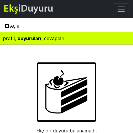
Ekşi
Duyuru
AÇIK
profil
,
duyuruları
,
cevapları
Hiç bir duyuru bulunamadı.