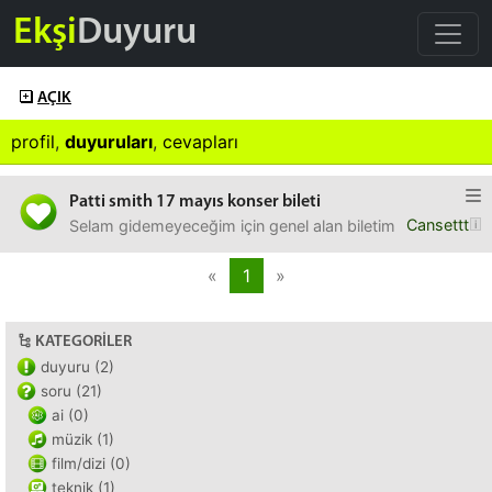
Ekşi
Duyuru
AÇIK
profil
,
duyuruları
,
cevapları
Patti smith 17 mayıs konser bileti
Cansettt
Selam gidemeyeceğim için genel alan biletimi satıyorum, 
«
1
»
KATEGORILER
duyuru (2)
soru (21)
ai (0)
müzik (1)
film/dizi (0)
teknik (1)