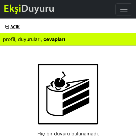
Ekşi
Duyuru
AÇIK
profil
,
duyuruları
,
cevapları
Hiç bir duyuru bulunamadı.