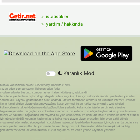
istatistikler
yardım / hakkında
Karanlık Mod
buraya yazılanların hakları Sir Anthony Hopkins'e aittir.
yazan eden compumaster, ilgilenen eden fader
modere edenler basond, compumaster, fraise, kibritsuyu, rakicandir
bu sitede yazılanların hiçbiri doğru değildir. site içeriği küçükler için sakıncalı olabilir. yazılardan yazarları
sorumludur. kaynak göstermeden alıntılanamaz. devlet tarafından atanmış bir kurumun internet üzerinde
kimin hangi bilgiye ulaşıp ulaşamayacağına karar vermesi insan haklarına aykırıdır. web siteleri
kullanıcıların istekleri doğrultusunda bağlandıkları yerlerdir. kullanıcılar isterlerse bir web sitesine
bağlanmayabilirler. bu güçleri ve imkanları mevcuttur. bir kullanıcı bir siteye bağlanmak istiyorsa bu onun
tercihi ve hakkıdır. bağlanmak istemiyorsa bu yine onun tercihi ve hakkıdır. halkın kendisine hizmet etmesi
için görevlendirdiği kurumlar hadlerini aşıp halka neye ulaşıp ulaşmayacağını bilmeyen cahil cühela
muamelesi edemezler. ebeveynlerin çocuklarını sakıncalı içeriklerden koruması için çok sayıda bedava ve
ücretli yazılım mevcuttur. bu yazılımlar bir web tarayıcısını kullanmaktan daha karmaşık teknik bilgi
gerektirmemektedir. devletin milletini küçük düşürmesi ve ebleh yerine koyması yasaktır.