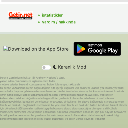
istatistikler
yardım / hakkında
Karanlık Mod
buraya yazılanların hakları Sir Anthony Hopkins'e aittir.
yazan eden compumaster, ilgilenen eden fader
modere edenler basond, compumaster, fraise, kibritsuyu, rakicandir
bu sitede yazılanların hiçbiri doğru değildir. site içeriği küçükler için sakıncalı olabilir. yazılardan yazarları
sorumludur. kaynak göstermeden alıntılanamaz. devlet tarafından atanmış bir kurumun internet üzerinde
kimin hangi bilgiye ulaşıp ulaşamayacağına karar vermesi insan haklarına aykırıdır. web siteleri
kullanıcıların istekleri doğrultusunda bağlandıkları yerlerdir. kullanıcılar isterlerse bir web sitesine
bağlanmayabilirler. bu güçleri ve imkanları mevcuttur. bir kullanıcı bir siteye bağlanmak istiyorsa bu onun
tercihi ve hakkıdır. bağlanmak istemiyorsa bu yine onun tercihi ve hakkıdır. halkın kendisine hizmet etmesi
için görevlendirdiği kurumlar hadlerini aşıp halka neye ulaşıp ulaşmayacağını bilmeyen cahil cühela
muamelesi edemezler. ebeveynlerin çocuklarını sakıncalı içeriklerden koruması için çok sayıda bedava ve
ücretli yazılım mevcuttur. bu yazılımlar bir web tarayıcısını kullanmaktan daha karmaşık teknik bilgi
gerektirmemektedir. devletin milletini küçük düşürmesi ve ebleh yerine koyması yasaktır.