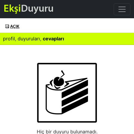
Ekşi
Duyuru
AÇIK
profil
,
duyuruları
,
cevapları
Hiç bir duyuru bulunamadı.