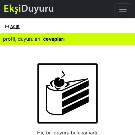
Ekşi
Duyuru
AÇIK
profil
,
duyuruları
,
cevapları
Hiç bir duyuru bulunamadı.