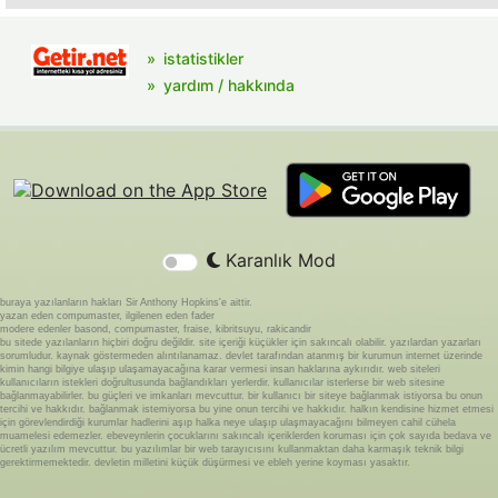
istatistikler
yardım / hakkında
Karanlık Mod
buraya yazılanların hakları Sir Anthony Hopkins'e aittir.
yazan eden compumaster, ilgilenen eden fader
modere edenler basond, compumaster, fraise, kibritsuyu, rakicandir
bu sitede yazılanların hiçbiri doğru değildir. site içeriği küçükler için sakıncalı olabilir. yazılardan yazarları
sorumludur. kaynak göstermeden alıntılanamaz. devlet tarafından atanmış bir kurumun internet üzerinde
kimin hangi bilgiye ulaşıp ulaşamayacağına karar vermesi insan haklarına aykırıdır. web siteleri
kullanıcıların istekleri doğrultusunda bağlandıkları yerlerdir. kullanıcılar isterlerse bir web sitesine
bağlanmayabilirler. bu güçleri ve imkanları mevcuttur. bir kullanıcı bir siteye bağlanmak istiyorsa bu onun
tercihi ve hakkıdır. bağlanmak istemiyorsa bu yine onun tercihi ve hakkıdır. halkın kendisine hizmet etmesi
için görevlendirdiği kurumlar hadlerini aşıp halka neye ulaşıp ulaşmayacağını bilmeyen cahil cühela
muamelesi edemezler. ebeveynlerin çocuklarını sakıncalı içeriklerden koruması için çok sayıda bedava ve
ücretli yazılım mevcuttur. bu yazılımlar bir web tarayıcısını kullanmaktan daha karmaşık teknik bilgi
gerektirmemektedir. devletin milletini küçük düşürmesi ve ebleh yerine koyması yasaktır.