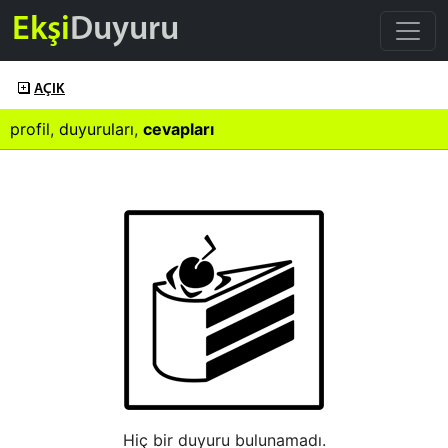
Ekşi
Duyuru
AÇIK
profil
,
duyuruları
,
cevapları
Hiç bir duyuru bulunamadı.