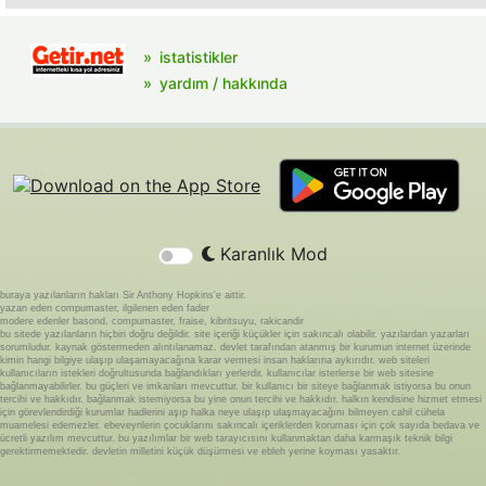
istatistikler
yardım / hakkında
Karanlık Mod
buraya yazılanların hakları Sir Anthony Hopkins'e aittir.
yazan eden compumaster, ilgilenen eden fader
modere edenler basond, compumaster, fraise, kibritsuyu, rakicandir
bu sitede yazılanların hiçbiri doğru değildir. site içeriği küçükler için sakıncalı olabilir. yazılardan yazarları
sorumludur. kaynak göstermeden alıntılanamaz. devlet tarafından atanmış bir kurumun internet üzerinde
kimin hangi bilgiye ulaşıp ulaşamayacağına karar vermesi insan haklarına aykırıdır. web siteleri
kullanıcıların istekleri doğrultusunda bağlandıkları yerlerdir. kullanıcılar isterlerse bir web sitesine
bağlanmayabilirler. bu güçleri ve imkanları mevcuttur. bir kullanıcı bir siteye bağlanmak istiyorsa bu onun
tercihi ve hakkıdır. bağlanmak istemiyorsa bu yine onun tercihi ve hakkıdır. halkın kendisine hizmet etmesi
için görevlendirdiği kurumlar hadlerini aşıp halka neye ulaşıp ulaşmayacağını bilmeyen cahil cühela
muamelesi edemezler. ebeveynlerin çocuklarını sakıncalı içeriklerden koruması için çok sayıda bedava ve
ücretli yazılım mevcuttur. bu yazılımlar bir web tarayıcısını kullanmaktan daha karmaşık teknik bilgi
gerektirmemektedir. devletin milletini küçük düşürmesi ve ebleh yerine koyması yasaktır.