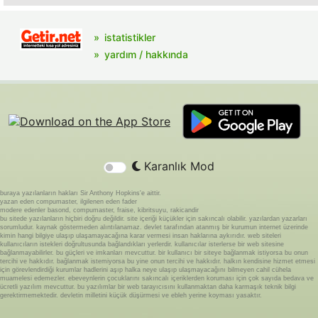
istatistikler
yardım / hakkında
Karanlık Mod
buraya yazılanların hakları Sir Anthony Hopkins'e aittir.
yazan eden compumaster, ilgilenen eden fader
modere edenler basond, compumaster, fraise, kibritsuyu, rakicandir
bu sitede yazılanların hiçbiri doğru değildir. site içeriği küçükler için sakıncalı olabilir. yazılardan yazarları
sorumludur. kaynak göstermeden alıntılanamaz. devlet tarafından atanmış bir kurumun internet üzerinde
kimin hangi bilgiye ulaşıp ulaşamayacağına karar vermesi insan haklarına aykırıdır. web siteleri
kullanıcıların istekleri doğrultusunda bağlandıkları yerlerdir. kullanıcılar isterlerse bir web sitesine
bağlanmayabilirler. bu güçleri ve imkanları mevcuttur. bir kullanıcı bir siteye bağlanmak istiyorsa bu onun
tercihi ve hakkıdır. bağlanmak istemiyorsa bu yine onun tercihi ve hakkıdır. halkın kendisine hizmet etmesi
için görevlendirdiği kurumlar hadlerini aşıp halka neye ulaşıp ulaşmayacağını bilmeyen cahil cühela
muamelesi edemezler. ebeveynlerin çocuklarını sakıncalı içeriklerden koruması için çok sayıda bedava ve
ücretli yazılım mevcuttur. bu yazılımlar bir web tarayıcısını kullanmaktan daha karmaşık teknik bilgi
gerektirmemektedir. devletin milletini küçük düşürmesi ve ebleh yerine koyması yasaktır.