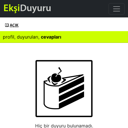
Ekşi
Duyuru
AÇIK
profil
,
duyuruları
,
cevapları
Hiç bir duyuru bulunamadı.