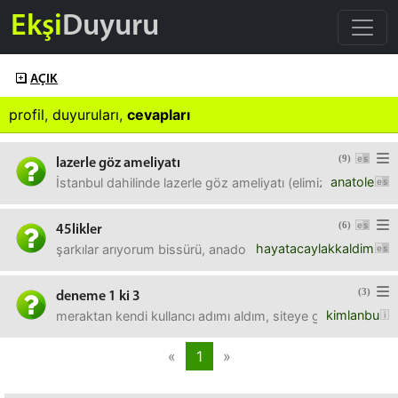
Ekşi
Duyuru
AÇIK
profil
,
duyuruları
,
cevapları
(9)
lazerle göz ameliyatı
anatole
İstanbul dahilinde lazerle göz ameliyatı (elimizde miyop+as
(6)
45likler
hayatacaylakkaldim
şarkılar arıyorum bissürü, anadolu rock eksik mesela benim 
(3)
deneme 1 ki 3
kimlanbu
meraktan kendi kullancı adımı aldım, siteye giriş yaptım a
«
1
»