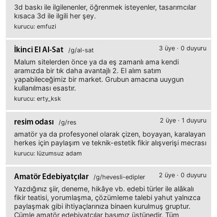
3d baskı ile ilgilenenler, öğrenmek isteyenler, tasarımcılar
kısaca 3d ile ilgili her şey.
kurucu: emfuzi
3 üye · 0 duyuru
İkinci El Al-Sat
/g/al-sat
Malum sitelerden önce ya da eş zamanlı ama kendi
aramızda bir tık daha avantajlı 2. El alım satım
yapabileceğimiz bir market. Grubun amacına uuygun
kullanılması esastır.
kurucu: erty_ksk
2 üye · 1 duyuru
resim odası
/g/res
amatör ya da profesyonel olarak çizen, boyayan, karalayan
herkes için paylaşım ve teknik-estetik fikir alışverişi mecrası
kurucu: lüzumsuz adam
2 üye · 0 duyuru
Amatör Edebiyatçılar
/g/hevesli-edipler
Yazdığınız şiir, deneme, hikâye vb. edebi türler ile alâkalı
fikir teatisi, yorumlaşma, çözümleme talebi yahut yalnızca
paylaşmak gibi ihtiyaçlarınıza binaen kurulmuş gruptur.
Cümle amatör edebiyatçılar başımız üstünedir. Tüm