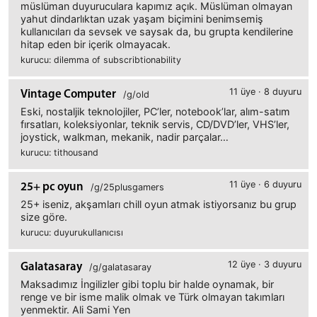
müslüman duyuruculara kapımız açık. Müslüman olmayan
yahut dindarlıktan uzak yaşam biçimini benimsemiş
kullanıcıları da sevsek ve saysak da, bu grupta kendilerine
hitap eden bir içerik olmayacak.
kurucu: dilemma of subscribtionability
11 üye · 8 duyuru
Vintage Computer
/g/old
Eski, nostaljik teknolojiler, PC’ler, notebook’lar, alım-satım
fırsatları, koleksiyonlar, teknik servis, CD/DVD’ler, VHS’ler,
joystick, walkman, mekanik, nadir parçalar…
kurucu: tithousand
11 üye · 6 duyuru
25+ pc oyun
/g/25plusgamers
25+ iseniz, akşamları chill oyun atmak istiyorsanız bu grup
size göre.
kurucu: duyurukullanıcısı
12 üye · 3 duyuru
Galatasaray
/g/galatasaray
Maksadımız İngilizler gibi toplu bir halde oynamak, bir
renge ve bir isme malik olmak ve Türk olmayan takımları
yenmektir. Ali Sami Yen