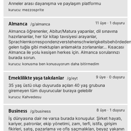
Anneler arası dayanışma ve paylaşım platformu
kurucu: mezzosprite
11 üye · 1 duyuru
Almanca
/g/almanca
Almanca öğrenenler, Abitur/Matura yapanlar, dil sınavına
hazırlananlar, her tür kitap tavsiyesi arayanlar,
Sprachlernkorrespondenzverstehenschwierigkeitsbehördede
gelen tuğla gibi mektupları anlamakta zorlananlar… Kısacası
Almanca ile yolu kesişen herkes için. Almanca sorularınızı
burada sorun.
kurucu: konusma ben konusuyorum daha bitirmedim
9 üye · 0 duyuru
Emeklilikte yaşa takılanlar
/g/eyt
35 yaş üstü olup duyuruda açılan 40 yaş grubuna
giremeyen tüm duyurucular buraya gelebilir
kurucu: Kahvedesu
8 üye · 1 duyuru
Business
/g/business
İş dünyasına dair ne varsa burada konuşulur. Şirket hayatı,
kariyer, patronlar, ekip yönetimi, zam, terfi, istifa, girişim
fikirleri, satış, pazarlama ve ofis saçmalıkları, beyaz yakanın