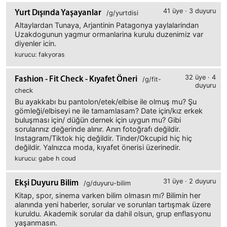
41 üye · 3 duyuru
Yurt Dışında Yaşayanlar
/g/yurtdisi
Altaylardan Tunaya, Arjantinin Patagonya yaylalarindan
Uzakdogunun yagmur ormanlarina kurulu duzenimiz var
diyenler icin.
kurucu: fakyoras
32 üye · 4
Fashion - Fit Check - Kıyafet Öneri
/g/fit-
duyuru
check
Bu ayakkabı bu pantolon/etek/elbise ile olmuş mu? Şu
gömleği/elbiseyi ne ile tamamlasam? Date için/kız erkek
buluşması için/ düğün dernek için uygun mu? Gibi
sorularınız değerinde alınır. Anın fotoğrafı değildir.
Instagram/Tiktok hiç değildir. Tinder/Okcupid hiç hiç
değildir. Yalnızca moda, kıyafet önerisi üzerinedir.
kurucu: gabe h coud
31 üye · 2 duyuru
Ekşi Duyuru Bilim
/g/duyuru-bilim
Kitap, spor, sinema varken bilim olmasın mı? Bilimin her
alanında yeni haberler, sorular ve sorunları tartışmak üzere
kuruldu. Akademik sorular da dahil olsun, grup enflasyonu
yaşanmasın.