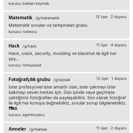
kurucu: baldan kaymak
12 üye · 2 duyuru
Matematik
/g/matematik
Matematik soruları ve tartışmaları grubu
kurucu: rodeocu
11 üye · 4 duyuru
Hack
/g/hack
Hack, crack, security, modding ve blackhat ile ilgili her
şey…
kurucu: tithousand
12 üye · 1 duyuru
Fotoğrafçılık grubu
/g/sipsak
İster profesyonel ister amatör olan, ister çekmeyi ister
bakmayı seven herkes için. Gün içinde veya geçmişte
çektiğimiz fotoğrafları da paylaşabiliriz. Son olarak fotoğraf
ile ilgili her konuya değinebiliriz, sorular sorup bilgilenebiliriz.
📷📸
kurucu: egerbiryolcu
11 üye · 2 duyuru
Anneler
/g/mamas