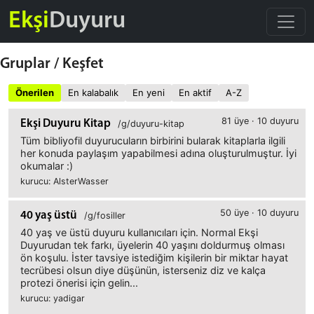
Ekşi
Duyuru
Gruplar
/
Keşfet
Önerilen
En kalabalık
En yeni
En aktif
A-Z
81 üye · 10 duyuru
Ekşi Duyuru Kitap
/g/duyuru-kitap
Tüm bibliyofil duyurucuların birbirini bularak kitaplarla ilgili
her konuda paylaşım yapabilmesi adına oluşturulmuştur. İyi
okumalar :)
kurucu: AlsterWasser
50 üye · 10 duyuru
40 yaş üstü
/g/fosiller
40 yaş ve üstü duyuru kullanıcıları için. Normal Ekşi
Duyurudan tek farkı, üyelerin 40 yaşını doldurmuş olması
ön koşulu. İster tavsiye istediğim kişilerin bir miktar hayat
tecrübesi olsun diye düşünün, isterseniz diz ve kalça
protezi önerisi için gelin...
kurucu: yadigar