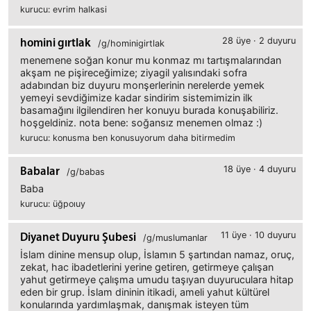
kurucu: evrim halkasi
28 üye · 2 duyuru
homini gırtlak
/g/hominigirtlak
menemene soğan konur mu konmaz mı tartışmalarından
akşam ne pişireceğimize; ziyagil yalısındaki sofra
adabından biz duyuru monşerlerinin nerelerde yemek
yemeyi sevdiğimize kadar sindirim sistemimizin ilk
basamağını ilgilendiren her konuyu burada konuşabiliriz.
hoşgeldiniz. nota bene: soğansız menemen olmaz :)
kurucu: konusma ben konusuyorum daha bitirmedim
18 üye · 4 duyuru
Babalar
/g/babas
Baba
kurucu: üğpoıuy
11 üye · 10 duyuru
Diyanet Duyuru Şubesi
/g/muslumanlar
İslam dinine mensup olup, İslamın 5 şartından namaz, oruç,
zekat, hac ibadetlerini yerine getiren, getirmeye çalışan
yahut getirmeye çalışma umudu taşıyan duyuruculara hitap
eden bir grup. İslam dininin itikadi, ameli yahut kültürel
konularında yardımlaşmak, danışmak isteyen tüm