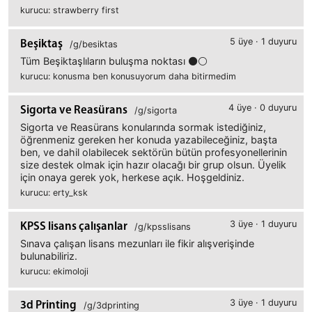
kurucu: strawberry first
5 üye · 1 duyuru
Beşiktaş
/g/besiktas
Tüm Beşiktaşlıların buluşma noktası ⚫⚪
kurucu: konusma ben konusuyorum daha bitirmedim
4 üye · 0 duyuru
Sigorta ve Reasürans
/g/sigorta
Sigorta ve Reasürans konularında sormak istediğiniz,
öğrenmeniz gereken her konuda yazabileceğiniz, başta
ben, ve dahil olabilecek sektörün bütün profesyonellerinin
size destek olmak için hazır olacağı bir grup olsun. Üyelik
için onaya gerek yok, herkese açık. Hoşgeldiniz.
kurucu: erty_ksk
3 üye · 1 duyuru
KPSS lisans çalışanlar
/g/kpsslisans
Sınava çalışan lisans mezunları ile fikir alışverişinde
bulunabiliriz.
kurucu: ekimoloji
3 üye · 1 duyuru
3d Printing
/g/3dprinting