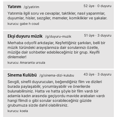
52 üye · 0 duyuru
Yatırım
/g/yatirim
Yatırımla ilgili soru ve cevaplar, taktikler, nasıl yaparımlar,
duyumlar, hisler, sezgiler, memeler, komiklikler ve şakalar.
kurucu: gabe h coud
51 üye · 3 duyuru
Ekşi duyuru müzik
/g/duyuru-muzik
Merhaba odyofil arkdaşlar, Keşfettiğiniz şarkıları, belli bir
müzik türündeki arayışlarınıza dair sorularınızı özetle,
müziğe dair sohbetler edebileceğimiz bir grup. Keyifli
dinlemeler!
kurucu: Amaranta ursula
43 üye · 3 duyuru
Sinema Kulübü
/g/sinema-dizi-kulubu
Sevgili, sinefil duyurucuları, beğendiğiniz film ve dizileri
burada paylaşabilir, yorumlayabilir ve önerilerde
bulunabilirsiniz. Hatta ve hatta şöyle bir film vardı bir
adamla kadın arasında geçiyordu mavide arabaları vardı
hangi filmdi o gibi sorular sorabileceğiniz güzide
grubumuza sizde dahil olabilirsiniz.
kurucu: koela