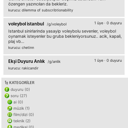
özengen yazıncıları da bekleriz.
kurucu: dilemma of subscribtionability
1 üye · 0 duyuru
voleybol istanbul
/g/voleybol
Istanbul sinirlarinda yasayip voleybolu sevenler, voleybol
oynamak isteyenler bu gruba bekleniyorsunuz.. acik, kapali,
plaj vb...
kurucu: chetinn
1 üye · 0 duyuru
Ekşi Duyuru Anlık
/g/anlik
kurucu: rakicandir
KATEGORILER
duyuru (0)
soru (27)
ai (0)
müzik (1)
film/dizi (0)
teknik (2)
medikal (0)