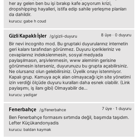
her ay gelen ben bu işi bırakıp kafe açıyorum krizi,
dropshipping hayalleri, istifa edip sahile yerleşme planları
da dahildir.
kurucu: gabe h coud
8 üye · 0 duyuru
Gizli Kapaklı İşler
/g/gizli-duyuru
Bir nevi incognito mod. Bu gruptaki duyurularınız internetin
geri kalanı tarafından görünmez. Duyuru içerikleriniz ve
cevaplarınız indekslenmesin, sosyal medyada
paylaşılmasın, arşivlenmesin, www aleminin gerisine
görünmesin isterseniz, duyurunuzu bu grupta açabilirsiniz.
Ne olursanız olun gelebilirsiniz. Üyelik onayı istenmiyor.
Kapalı grup. Kamuya açık alan olmayacağı için site yönetimi
izin verdiği ölçüde duyuru kuralları daha esnek olabilir. (Link
paylaşımı, iş ilanı gibi) Olmayabilir de...
kurucu: yadigar
7 üye · 1 duyuru
Fenerbahçe
/g/fenerbahce
Ben Fenerbahçe formasını sırtımda değil, başımda taşıdım.
Lefter Küçükandonyadis
kurucu: baldan kaymak