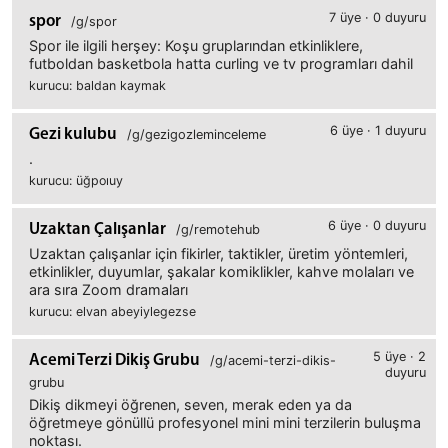
7 üye · 0 duyuru
spor
/g/spor
Spor ile ilgili herşey: Koşu gruplarından etkinliklere,
futboldan basketbola hatta curling ve tv programları dahil
kurucu: baldan kaymak
6 üye · 1 duyuru
Gezi kulubu
/g/gezigozleminceleme
.
kurucu: üğpoıuy
6 üye · 0 duyuru
Uzaktan Çalışanlar
/g/remotehub
Uzaktan çalışanlar için fikirler, taktikler, üretim yöntemleri,
etkinlikler, duyumlar, şakalar komiklikler, kahve molaları ve
ara sıra Zoom dramaları
kurucu: elvan abeyiylegezse
5 üye · 2
Acemi Terzi Dikiş Grubu
/g/acemi-terzi-dikis-
duyuru
grubu
Dikiş dikmeyi öğrenen, seven, merak eden ya da
öğretmeye gönüllü profesyonel mini mini terzilerin buluşma
noktası.