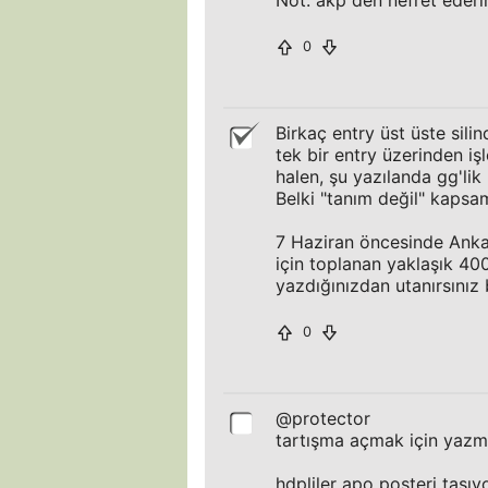
Not: akp den nefret ederi
0
Birkaç entry üst üste sili
tek bir entry üzerinden iş
halen, şu yazılanda gg'li
Belki "tanım değil" kapsam
7 Haziran öncesinde Ankar
için toplanan yaklaşık 400
yazdığınızdan utanırsınız 
0
@protector
tartışma açmak için yazm
hdpliler apo posteri taşıy