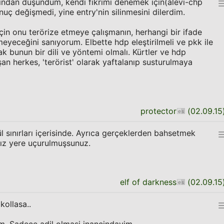
ısından düşündüm, kendi fikrimi denemek için(alevi-chp
uç değişmedi, yine entry'nin silinmesini dilerdim.
çin onu terörize etmeye çalışmanın, herhangi bir ifade
yeceğini sanıyorum. Elbette hdp eleştirilmeli ve pkk ile
k bunun bir dili ve yöntemi olmalı. Kürtler ve hdp
n herkes, 'terörist' olarak yaftalanıp susturulmaya
protector
(
02.09.15
l sınırları içerisinde. Ayrıca gerçeklerden bahsetmek
sız yere uçurulmuşsunuz.
elf of darkness
(
02.09.15
kollasa..