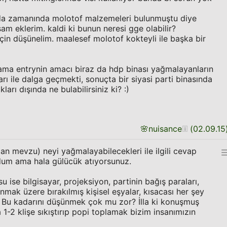
da zamanında molotof malzemeleri bulunmuştu diye
sam eklerim. kaldi ki bunun neresi gge olabilir?
için düşünelim. maalesef molotof kokteyli ile başka bir
ama entrynin amacı biraz da hdp binası yağmalayanların
ı ile dalga geçmekti, sonuçta bir siyasi parti binasında
kları dışında ne bulabilirsiniz ki? :)
🌸
nuisance
(
02.09.15
an mevzu) neyi yağmalayabilecekleri ile ilgili cevap
um ama hala gülücük atıyorsunuz.
su ise bilgisayar, projeksiyon, partinin bağış paraları,
ınmak üzere bırakılmış kişisel eşyalar, kısacası her şey
. Bu kadarını düşünmek çok mu zor? İlla ki konuşmuş
1-2 klişe sıkıştırıp popi toplamak bizim insanımızın