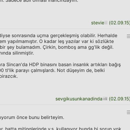
m. Sadece adil olmasi inancindayim.
stevie
(
02.09.15
ndiyse sonrasında uçma gerçekleşmiş olabilir. Herhalde
lem yapılmamıştır. O kadar leş yazılar var ki sözlükte
k bir şey bulamadım. Çirkin, bomboş ama gg'lik değil.
ında silinmiştir.
a Sincan'da HDP binasını basan insanlık artıkları bağış
0 tl'lik parayı çalmışlardı. Not düşeyim de, belki
birazcık.
sevgikusunkanadinda
(
02.09.15
ıyorum önce bunu belirteyim.
or, hatta mitinglerinde v.s. kullanıyor bunda bi sorun yok