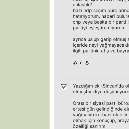
anlaştık?.
bazı hdp seçim büroların
hatırlıyorum. haberi bulur
chp veya başka bir parti 
partiyi eşleştiremiyorum.
ayrıca uslup garip olmuş 
içeride neyi yağmayacaklar
ilgili partinin afiş ve bayra
0
Yazdığım ek (Sincan'da ol
olmuştur diye düşünüyord
Orası bir siyasi parti büro
ertesi gün gelindiğinde al
yağmanın kurbanı olabilir
olmak için konuşup, araya 
özelliği sanırım.