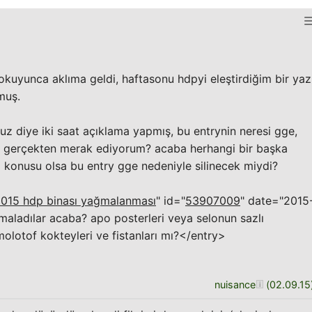
okuyunca aklıma geldi, haftasonu hdpyi eleştirdiğim bir yaz
muş.
uz diye iki saat açıklama yapmış, bu entrynin neresi gge,
i gerçekten merak ediyorum? acaba herhangi bir başka
z konusu olsa bu entry gge nedeniyle silinecek miydi?
2015 hdp binası yağmalanması
" id="
53907009
" date="2015
aladılar acaba? apo posterleri veya selonun sazlı
molotof kokteyleri ve fistanları mı?</entry>
nuisance
(
02.09.15