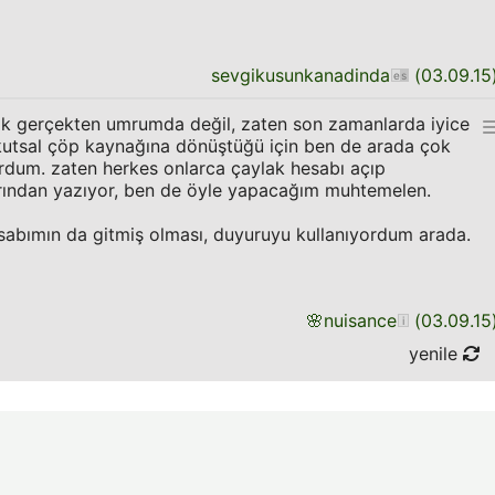
sevgikusunkanadinda
(
03.09.15
ak gerçekten umrumda değil, zaten son zamanlarda iyice
 kutsal çöp kaynağına dönüştüğü için ben de arada çok
rdum. zaten herkes onlarca çaylak hesabı açıp
rından yazıyor, ben de öyle yapacağım muhtemelen.
abımın da gitmiş olması, duyuruyu kullanıyordum arada.
🌸
nuisance
(
03.09.15
yenile