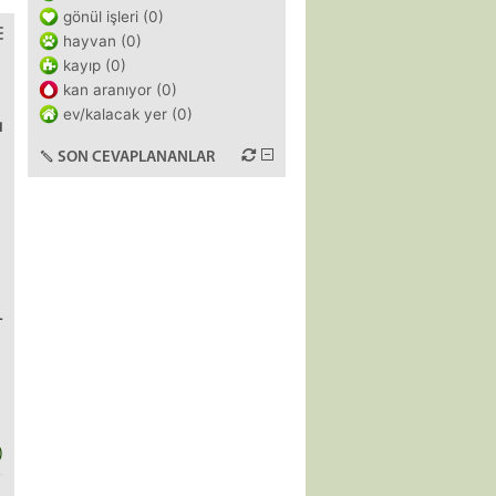
gönül işleri (0)
hayvan (0)
kayıp (0)
kan aranıyor (0)
ev/kalacak yer (0)
ı
SON CEVAPLANANLAR
-
)