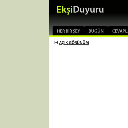
Ekşi
Duyuru
HER BIR ŞEY
BUGÜN
CEVAPL
AÇIK
GÖRÜNÜM