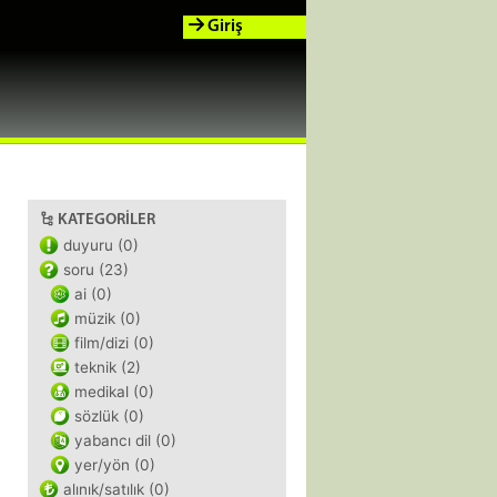
Giriş
KATEGORILER
duyuru (0)
soru (23)
ai (0)
müzik (0)
film/dizi (0)
teknik (2)
medikal (0)
sözlük (0)
yabancı dil (0)
yer/yön (0)
alınık/satılık (0)