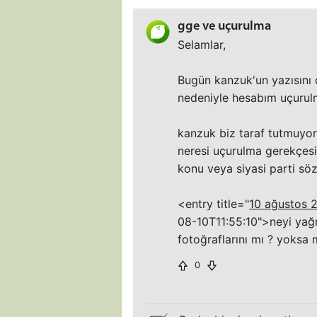
gge ve uçurulma
Selamlar,
Bugün kanzuk'un yazısını 
nedeniyle hesabım uçurul
kanzuk biz taraf tutmuyor
neresi uçurulma gerekçes
konu veya siyasi parti sö
<entry title="
10 ağustos 
08-10T11:55:10">neyi yağm
fotoğraflarını mı ? yoksa 
0