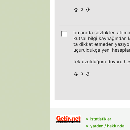
0
bu arada sözlükten atılm
kutsal bilgi kaynağından
ta dikkat etmeden yazıyo
uçuruldukça yeni hesapla
tek üzüldüğüm duyuru hes
0
istatistikler
yardım / hakkında