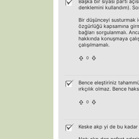
Başka bir siyasi parti aç
denklemini kullandım). Son
Bir düşünceyi susturmak i
özgürlüğü kapsamına girme
bağları sorgulanmalı. Anca
hakkında konuşmaya çalışa
çalışılmamalı.
0
Bence eleştiriniz tahammü
ırkçılık olmaz. Bence hak
0
Keske akp yi de bu kadar 