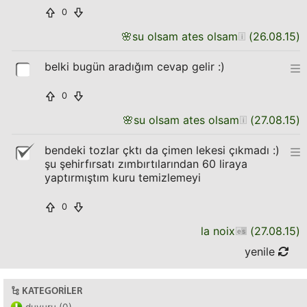
0
🌸
su olsam ates olsam
(
26.08.15
)
belki bugün aradığım cevap gelir :)
0
🌸
su olsam ates olsam
(
27.08.15
)
bendeki tozlar çktı da çimen lekesi çıkmadı :)
şu şehirfırsatı zımbırtılarından 60 liraya
yaptırmıştım kuru temizlemeyi
0
la noix
(
27.08.15
)
yenile
KATEGORILER