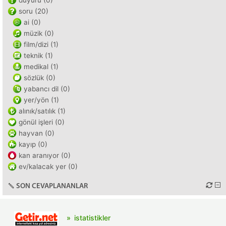
duyuru (0)
soru (20)
ai (0)
müzik (0)
film/dizi (1)
teknik (1)
medikal (1)
sözlük (0)
yabancı dil (0)
yer/yön (1)
alınık/satılık (1)
gönül işleri (0)
hayvan (0)
kayıp (0)
kan aranıyor (0)
ev/kalacak yer (0)
SON CEVAPLANANLAR
istatistikler