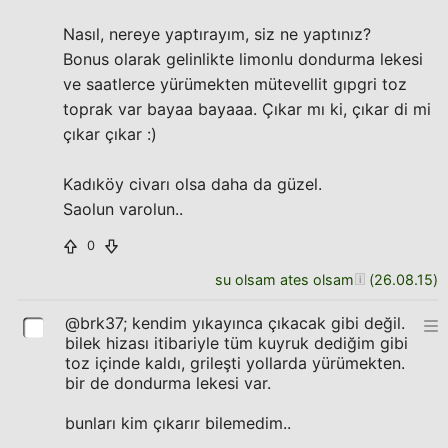
Nasıl, nereye yaptırayım, siz ne yaptınız?
Bonus olarak gelinlikte limonlu dondurma lekesi
ve saatlerce yürümekten mütevellit gıpgri toz
toprak var bayaa bayaaa. Çıkar mı ki, çıkar di mi
çıkar çıkar :)
Kadıköy civarı olsa daha da güzel.
Saolun varolun..
0
su olsam ates olsam
(
26.08.15
)
@brk37; kendim yıkayınca çıkacak gibi değil.
bilek hizası itibariyle tüm kuyruk dediğim gibi
toz içinde kaldı, grileşti yollarda yürümekten.
bir de dondurma lekesi var.
bunları kim çıkarır bilemedim..