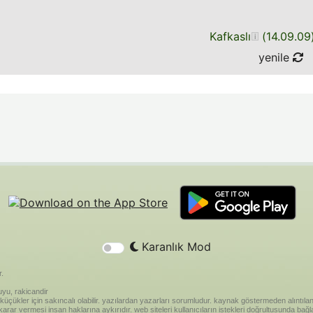
Kafkaslı
(
14.09.09
yenile
Karanlık Mod
r.
yu, rakicandir
riği küçükler için sakıncalı olabilir. yazılardan yazarları sorumludur. kaynak göstermeden alınt
ar vermesi insan haklarına aykırıdır. web siteleri kullanıcıların istekleri doğrultusunda bağland