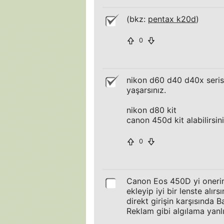
(bkz:
pentax k20d
)
0
nikon d60 d40 d40x serisi
yaşarsınız.
nikon d80 kit
canon 450d kit alabilirsin
0
Canon Eos 450D yi onerir
ekleyip iyi bir lenste alır
direkt girişin karşısında 
Reklam gibi algılama yanlı