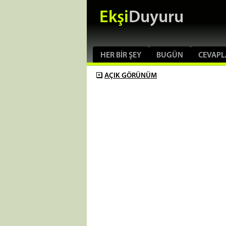
Ekşi
Duyuru
HER BIR ŞEY
BUGÜN
CEVAPL
AÇIK
GÖRÜNÜM