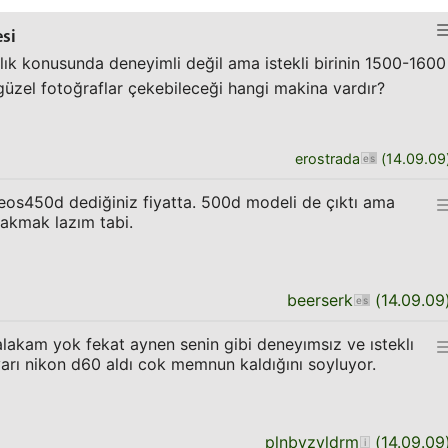
esi
lık konusunda deneyimli değil ama istekli birinin 1500-1600
, güzel fotoğraflar çekebileceği hangi makina vardır?
erostrada
(
14.09.09
eos450d dediğiniz fiyatta. 500d modeli de çıktı ama
bakmak lazım tabi.
beerserk
(
14.09.09
 alakam yok fekat aynen senin gibi deneyımsız ve ısteklı
varı nikon d60 aldı cok memnun kaldığını soyluyor.
plnbyzyldrm
(
14.09.09