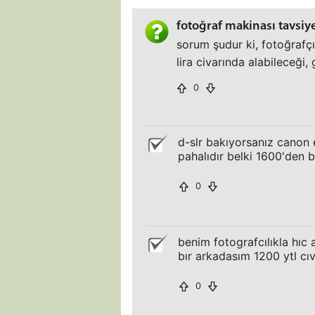
fotoğraf makinası tavsiy
sorum şudur ki, fotoğrafçı
lira civarında alabileceği
0
d-slr bakıyorsanız canon 
pahalıdır belki 1600'den 
0
benim fotografcılıkla hıc
bır arkadasım 1200 ytl cı
0