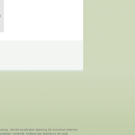
)
ılanamaz. devlet tarafından atanmış bir kurumun internet
ıkları yerlerdir. kullanıcılar isterlerse bir web