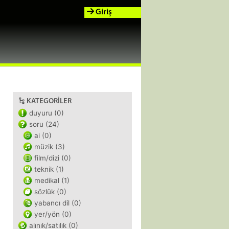
Giriş
KATEGORILER
duyuru (0)
soru (24)
ai (0)
müzik (3)
film/dizi (0)
teknik (1)
medikal (1)
sözlük (0)
yabancı dil (0)
yer/yön (0)
alınık/satılık (0)