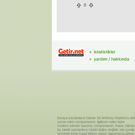
0
istatistikler
yardım / hakkında
buraya yazılanların hakları Sir Anthony Hopkins'e aitti
yazan eden compumaster, ilgilenen eden fader
modere edenler basond, compumaster, fraise, kibritsu
bu sitede yazılanların hiçbiri doğru değildir. site içe
üzerinde kimin hangi bilgiye ulaşıp ulaşamayacağına kar