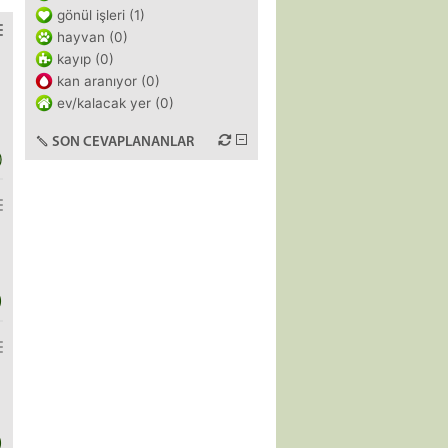
gönül işleri (1)
hayvan (0)
kayıp (0)
kan aranıyor (0)
ev/kalacak yer (0)
SON CEVAPLANANLAR
)
)
)