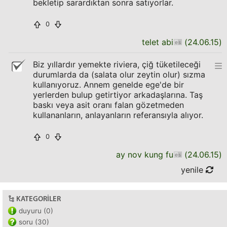
bekletip sarardıktan sonra satıyorlar.
0
telet abi
(
24.06.15
)
Biz yıllardır yemekte riviera, çiğ tüketileceği
durumlarda da (salata olur zeytin olur) sızma
kullanıyoruz. Annem genelde ege'de bir
yerlerden bulup getirtiyor arkadaşlarına. Taş
baskı veya asit oranı falan gözetmeden
kullananların, anlayanların referansıyla alıyor.
0
ay nov kung fu
(
24.06.15
)
yenile
KATEGORILER
duyuru (0)
soru (30)