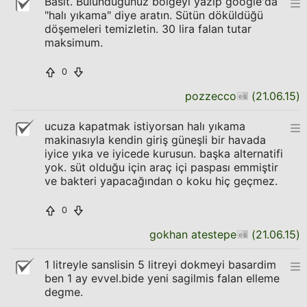
Basit. Bulunduğunuz bölgeyi yazıp google'da
"halı yıkama" diye aratın. Sütün döküldüğü
döşemeleri temizletin. 30 lira falan tutar
maksimum.
0
pozzecco
(
21.06.15
)
ucuza kapatmak istiyorsan halı yıkama
makinasıyla kendin giriş güneşli bir havada
iyice yıka ve iyicede kurusun. başka alternatifi
yok. süt olduğu için araç içi paspası emmiştir
ve bakteri yapacağından o koku hiç geçmez.
0
gokhan atestepe
(
21.06.15
)
1 litreyle sanslisin 5 litreyi dokmeyi basardim
ben 1 ay evvel.bide yeni sagilmis falan elleme
degme.