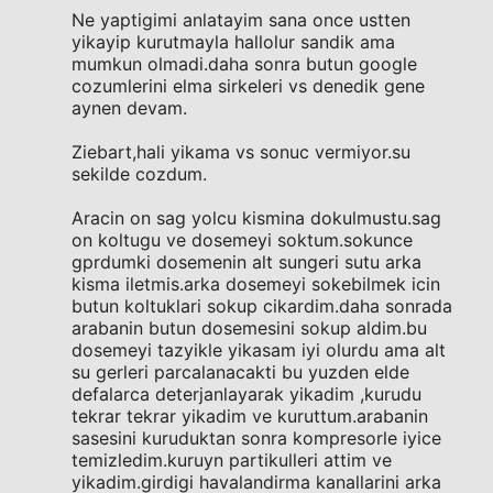
Ne yaptigimi anlatayim sana once ustten
yikayip kurutmayla hallolur sandik ama
mumkun olmadi.daha sonra butun google
cozumlerini elma sirkeleri vs denedik gene
aynen devam.
Ziebart,hali yikama vs sonuc vermiyor.su
sekilde cozdum.
Aracin on sag yolcu kismina dokulmustu.sag
on koltugu ve dosemeyi soktum.sokunce
gprdumki dosemenin alt sungeri sutu arka
kisma iletmis.arka dosemeyi sokebilmek icin
butun koltuklari sokup cikardim.daha sonrada
arabanin butun dosemesini sokup aldim.bu
dosemeyi tazyikle yikasam iyi olurdu ama alt
su gerleri parcalanacakti bu yuzden elde
defalarca deterjanlayarak yikadim ,kurudu
tekrar tekrar yikadim ve kuruttum.arabanin
sasesini kuruduktan sonra kompresorle iyice
temizledim.kuruyn partikulleri attim ve
yikadim.girdigi havalandirma kanallarini arka