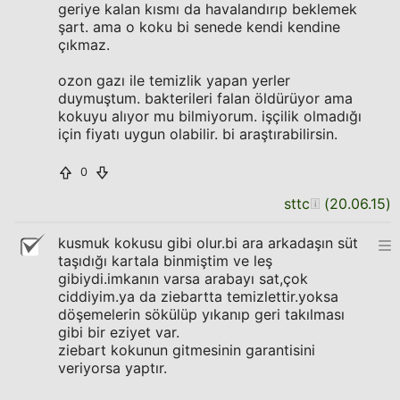
geriye kalan kısmı da havalandırıp beklemek
şart. ama o koku bi senede kendi kendine
çıkmaz.
ozon gazı ile temizlik yapan yerler
duymuştum. bakterileri falan öldürüyor ama
kokuyu alıyor mu bilmiyorum. işçilik olmadığı
için fiyatı uygun olabilir. bi araştırabilirsin.
0
sttc
(
20.06.15
)
kusmuk kokusu gibi olur.bi ara arkadaşın süt
taşıdığı kartala binmiştim ve leş
gibiydi.imkanın varsa arabayı sat,çok
ciddiyim.ya da ziebartta temizlettir.yoksa
döşemelerin sökülüp yıkanıp geri takılması
gibi bir eziyet var.
ziebart kokunun gitmesinin garantisini
veriyorsa yaptır.