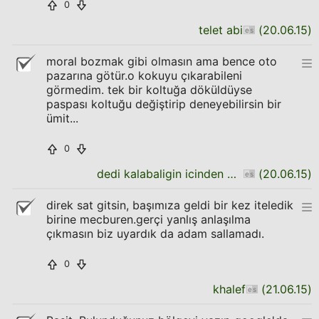
0
telet abi
(
20.06.15
)
moral bozmak gibi olmasın ama bence oto
pazarına götür.o kokuyu çıkarabileni
görmedim. tek bir koltuğa döküldüyse
paspası koltuğu değiştirip deneyebilirsin bir
ümit...
0
dedi kalabaligin icinden bir ses
(
20.06.15
)
direk sat gitsin, başımıza geldi bir kez iteledik
birine mecburen.gerçi yanlış anlaşılma
çıkmasın biz uyardık da adam sallamadı.
0
khalef
(
21.06.15
)