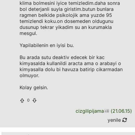
klima bolmesini iyice temizledim.daha sonra
bol deterjanli suyla giristim.butun bunlara
ragmen belkide psikolojik ama yuzde 95
temizlendi koku.on dosemeden oldugunu
dusunup tekrar yikadim su an kurumakla
mesgul.
Yapilabilenin en iyisi bu.
Bu arada sutu deaktiv edecek bir kac
kimyasalda kullanildi aracta ama o arabayi o
kimyasalla dolu bi havuza batirip cikarmadan
olmuyor.
Kolay gelsin.
0
cizgilipijama
(
21.06.15
)
yenile