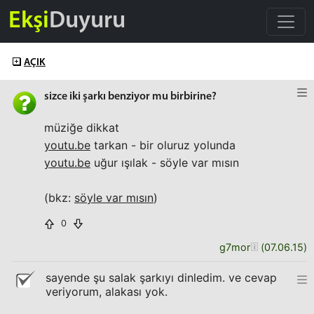
Ekşi
Duyuru
AÇIK
sizce iki şarkı benziyor mu birbirine?
müziğe dikkat
youtu.be
tarkan - bir oluruz yolunda
youtu.be
uğur ışılak - söyle var mısın
(bkz:
söyle var mısın
)
0
g7mor
(
07.06.15
)
sayende şu salak şarkıyı dinledim. ve cevap
veriyorum, alakası yok.