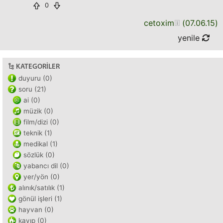
0
cetoxim
(
07.06.15
)
yenile
KATEGORILER
duyuru (0)
soru (21)
ai (0)
müzik (0)
film/dizi (0)
teknik (1)
medikal (1)
sözlük (0)
yabancı dil (0)
yer/yön (0)
alınık/satılık (1)
gönül işleri (1)
hayvan (0)
kayıp (0)