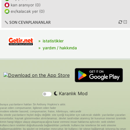
kan aranıyor (0)
ev/kalacak yer (0)
SON CEVAPLANANLAR
istatistikler
yardım / hakkında
Karanlık Mod
buraya yazılanların hakları Sir Anthony Hopkins'e aittir.
yazan eden compumaster, ilgilenen eden fader
modere edenler basond, compumaster, fraise, kibritsuyu, rakicandir
bu sitede yazılanların hiçbiri doğru değildir. site içeriği küçükler için sakıncalı olabilir. yazılardan yazarları
sorumludur. kaynak göstermeden alıntılanamaz. devlet tarafından atanmış bir kurumun internet üzerinde
kimin hangi bilgiye ulaşıp ulaşamayacağına karar vermesi insan haklarına aykırıdır. web siteleri
kullanıcıların istekleri doğrultusunda bağlandıkları yerlerdir. kullanıcılar isterlerse bir web sitesine
bağlanmayabilirler. bu güçleri ve imkanları mevcuttur. bir kullanıcı bir siteye bağlanmak istiyorsa bu onun