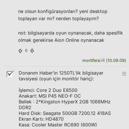
ne olsun konfigürasyonları? yeni desktop
toplayan var mı? nerden toplayayım?
not: bilgisayarda oyun oynanacak, daha spesifik
olmak gerekirse Aion Online oynanacak
0
mortifera
(
10.09.09
)
Donanım Haber'in 1250TL'lik bilgisayar
tavsiyesi (oyun için monitör hariç):
İşlemci: Core 2 Duo E8500
Anakart: MSI P45 NEO-F OC
Bellek : 2*Kingston HyperX 2GB 1066MHz
DDR2
Hard Disk: Seagate 500GB 7200.12 418AS
Ekran Kartı: HD4870
Kasa: Cooler Master RC690 (600W)