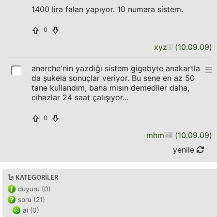
1400 lira falan yapıyor. 10 numara sistem.
0
xyz
(
10.09.09
)
anarche'nin yazdığı sistem gigabyte anakartla
da şukela sonuçlar veriyor. Bu sene en az 50
tane kullandım, bana mısın demediler daha,
cihazlar 24 saat çalışıyor...
0
mhm
(
10.09.09
)
yenile
KATEGORILER
duyuru (0)
soru (21)
ai (0)