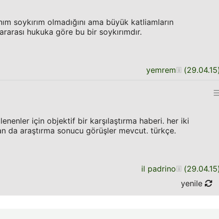
nım soykırım olmadığını ama büyük katliamların
lararası hukuka göre bu bir soykırımdır.
yemrem
(
29.04.15
lenenler için objektif bir karşılaştırma haberi. her iki
an da araştırma sonucu görüşler mevcut. türkçe.
il padrino
(
29.04.15
yenile