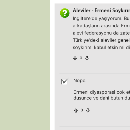
Aleviler - Ermeni Soykırı
İngiltere'de yaşıyorum. Bu
arkadaşların arasında Erme
alevi federasyonu da zate
Türkiye'deki aleviler gen
soykırımı kabul etsin mi d
0
Nope.
Ermeni diyasporasi cok et
dusunce ve dahi butun d
0