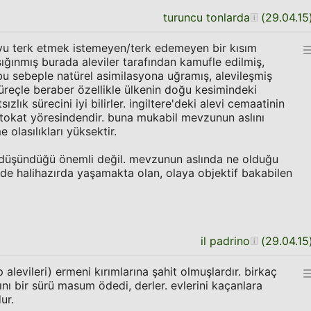
turuncu tonlarda
(
29.04.15
'yu terk etmek istemeyen/terk edemeyen bir kısım
sığınmış burada aleviler tarafından kamufle edilmiş,
 bu sebeple natürel asimilasyona uğramış, alevileşmiş
süreçle beraber özellikle ülkenin doğu kesimindeki
sızlık sürecini iyi bilirler. ingiltere'deki alevi cemaatinin
tokat yöresindendir. buna mukabil mevzunun aslını
 olasılıkları yüksektir.
ne düşündüğü önemli değil. mevzunun aslında ne olduğu
'de halihazırda yaşamakta olan, olaya objektif bakabilen
il padrino
(
29.04.15
p alevileri) ermeni kırımlarına şahit olmuşlardır. birkaç
ını bir sürü masum ödedi, derler. evlerini kaçanlara
ur.