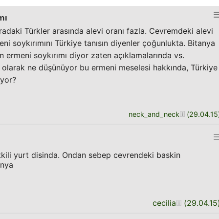
mı
radaki Türkler arasında alevi oranı fazla. Cevremdeki alevi
ni soykırımını Türkiye tanısın diyenler çoğunlukta. Bitanya
n ermeni soykırımı diyor zaten açıklamalarında vs.
el olarak ne düşünüyor bu ermeni meselesi hakkında, Türkiye
iyor?
neck_and_neck
(
29.04.15
kili yurt disinda. Ondan sebep cevrendeki baskin
unya
cecilia
(
29.04.15