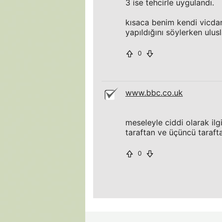
3 ise tehcirle uygulandı.
kısaca benim kendi vicda
yapıldığını söylerken ulus
0
www.bbc.co.uk
meseleyle ciddi olarak ilgi
taraftan ve üçüncü taraft
0