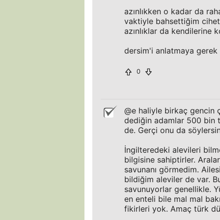
azınlıkken o kadar da ra
vaktiyle bahsettiğim cihet
azınlıklar da kendilerine k
dersim'i anlatmaya gerek 
0
@e haliyle birkaç gencin ç
dediğin adamlar 500 bin tü
de. Gerçi onu da söylersin
İngilteredeki alevileri bi
bilgisine sahiptirler. Aral
savunanı görmedim. Ailesi 
bildiğim aleviler de var. 
savunuyorlar genellikle. 
en enteli bile mal mal bak
fikirleri yok. Amaç türk d