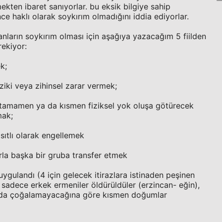
kten ibaret sanıyorlar. bu eksik bilgiye sahip
ce haklı olarak soykırım olmadığını iddia ediyorlar.
anların soykırım olması için aşağıya yazacağım 5 fiilden
rekiyor:
k;
iziki veya zihinsel zarar vermek;
k tamamen ya da kısmen fiziksel yok oluşa götürecek
mak;
sıtlı olarak engellemek
rla başka bir gruba transfer etmek
ygulandı (4 için gelecek itirazlara istinaden peşinen
 sadece erkek ermeniler öldürüldüler (erzincan- eğin),
ında çoğalamayacağına göre kısmen doğumlar