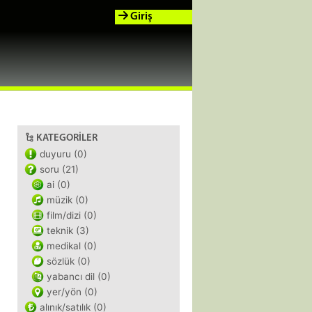
Giriş
KATEGORILER
duyuru (0)
soru (21)
ai (0)
müzik (0)
film/dizi (0)
teknik (3)
medikal (0)
sözlük (0)
yabancı dil (0)
yer/yön (0)
alınık/satılık (0)