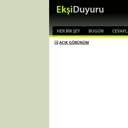
Ekşi
Duyuru
HER BIR ŞEY
BUGÜN
CEVAPL
AÇIK
GÖRÜNÜM