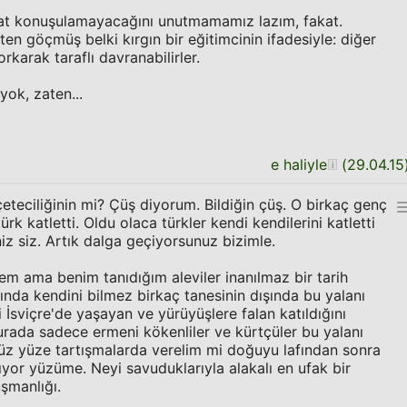
hat konuşulamayacağını unutmamamız lazım, fakat.
ten göçmüş belki kırgın bir eğitimcinin ifadesiyle: diğer
orkarak taraflı davranabilirler.
yok, zaten...
e haliyle
(
29.04.15
eteciliğinin mi? Çüş diyorum. Bildiğin çüş. O birkaç genç
rk katletti. Oldu olaca türkler kendi kendilerini katletti
iz siz. Artık dalga geçiyorsunuz bizimle.
lmem ama benim tanıdığım aleviler inanılmaz bir tarih
arında kendini bilmez birkaç tanesinin dışında bu yalanı
İsviçre'de yaşayan ve yürüyüşlere falan katıldığını
Burada sadece ermeni kökenliler ve kürtçüler bu yalanı
Yüz yüze tartışmalarda verelim mi doğuyu lafından sonra
ıyor yüzüme. Neyi savuduklarıyla alakalı en ufak bir
üşmanlığı.