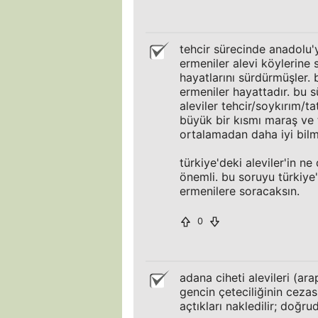
tehcir sürecinde anadolu
ermeniler alevi köylerine 
hayatlarını sürdürmüşler.
ermeniler hayattadır. bu 
aleviler tehcir/soykırım/tat
büyük bir kısmı maraş ve 
ortalamadan daha iyi bilme
türkiye'deki aleviler'in 
önemli. bu soruyu türkiye
ermenilere soracaksın.
0
adana ciheti alevileri (ara
gencin çeteciliğinin cezas
açtıkları nakledilir; doğrud