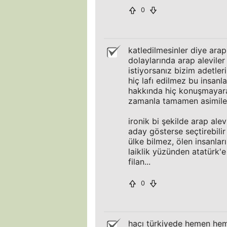
0
katledilmesinler diye arap
dolaylarında arap aleviler
istiyorsanız bizim adetler
hiç lafı edilmez bu insanl
hakkında hiç konuşmayarak
zamanla tamamen asimile 
ironik bi şekilde arap alev
aday gösterse seçtirebilir 
ülke bilmez, ölen insanları
laiklik yüzünden atatürk'e
filan...
0
hacı türkiyede hemen heme