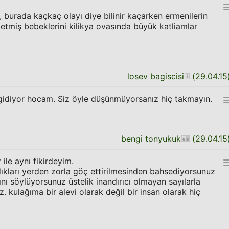
, burada kaçkaç olayı diye bilinir kaçarken ermenilerin
tmiş bebeklerini kilikya ovasında büyük katliamlar
losev bagiscisi
(
29.04.15
 gidiyor hocam. Siz öyle düşünmüyorsanız hiç takmayın.
bengi tonyukuk
(
29.04.15
ile aynı fikirdeyim.
dıkları yerden zorla göç ettirilmesinden bahsediyorsunuz
nı söylüyorsunuz üstelik inandırıcı olmayan sayılarla
. kulağıma bir alevi olarak değil bir insan olarak hiç