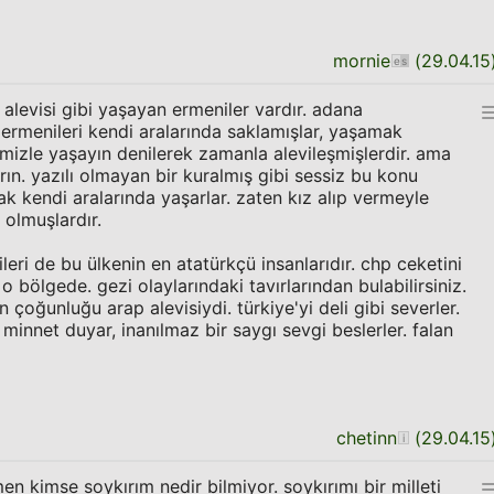
mornie
(
29.04.15
 alevisi gibi yaşayan ermeniler vardır. adana
 ermenileri kendi aralarında saklamışlar, yaşamak
imizle yaşayın denilerek zamanla alevileşmişlerdir. ama
arın. yazılı olmayan bir kuralmış gibi sessiz bu konu
 kendi aralarında yaşarlar. zaten kız alıp vermeyle
olmuşlardır.
ileri de bu ülkenin en atatürkçü insanlarıdır. chp ceketini
o bölgede. gezi olaylarındaki tavırlarından bulabilirsiniz.
n çoğunluğu arap alevisiydi. türkiye'yi deli gibi severler.
 minnet duyar, inanılmaz bir saygı sevgi beslerler. falan
chetinn
(
29.04.15
n kimse soykırım nedir bilmiyor. soykırımı bir milleti