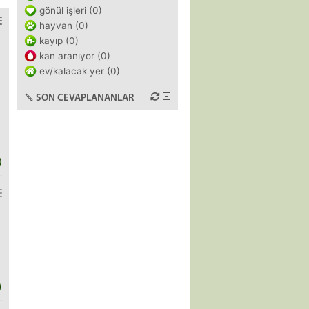
gönül işleri (0)
hayvan (0)
kayıp (0)
kan aranıyor (0)
ev/kalacak yer (0)
SON CEVAPLANANLAR
)
)