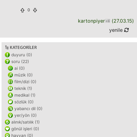
0
kartonpiyer
(
27.03.15
)
yenile
KATEGORILER
duyuru (0)
soru (22)
ai (0)
müzik (0)
film/dizi (0)
teknik (1)
medikal (1)
sözlük (0)
yabancı dil (0)
yer/yön (0)
alınık/satılık (1)
gönül işleri (0)
hayvan (0)