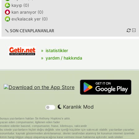
kayıp (0)
kan aranıyor (0)
ev/kalacak yer (0)
SON CEVAPLANANLAR
istatistikler
yardım / hakkında
Karanlık Mod
buraya yazılanların hakları Sir Anthony Hopkins'e aittir.
yazan eden compumaster, ilgilenen eden fader
modere edenler basond, compumaster, fraise, kibritsuyu, rakicandir
bu sitede yazılanların hiçbiri doğru değildir. site içeriği küçükler için sakıncalı olabilir. yazılardan yazarları
sorumludur. kaynak göstermeden alıntılanamaz. devlet tarafından atanmış bir kurumun internet üzerinde
kimin hangi bilgiye ulaşıp ulaşamayacağına karar vermesi insan haklarına aykırıdır. web siteleri