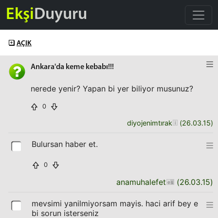
Ekşi
Duyuru
AÇIK
Ankara'da keme kebabı!!!
nerede yenir? Yapan bi yer biliyor musunuz?
0
diyojenimtırak
(
26.03.15
)
Bulursan haber et.
0
anamuhalefet
(
26.03.15
)
mevsimi yanilmiyorsam mayis. haci arif bey e
bi sorun isterseniz