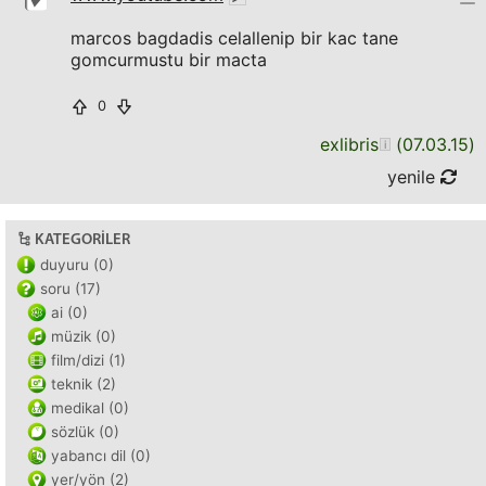
marcos bagdadis celallenip bir kac tane
gomcurmustu bir macta
0
exlibris
(
07.03.15
)
yenile
KATEGORILER
duyuru (0)
soru (17)
ai (0)
müzik (0)
film/dizi (1)
teknik (2)
medikal (0)
sözlük (0)
yabancı dil (0)
yer/yön (2)