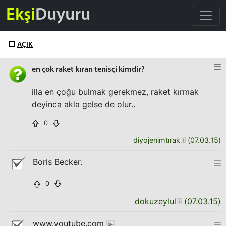
Ekşi
Duyuru
AÇIK
en çok raket kıran tenisçi kimdir?
illa en çoğu bulmak gerekmez, raket kırmak
deyinca akla gelse de olur..
0
diyojenimtırak
(
07.03.15
)
Boris Becker.
0
dokuzeylul
(
07.03.15
)
www.youtube.com