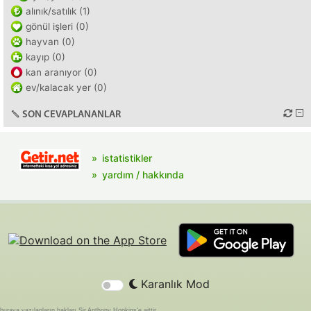
alınık/satılık (1)
gönül işleri (0)
hayvan (0)
kayıp (0)
kan aranıyor (0)
ev/kalacak yer (0)
SON CEVAPLANANLAR
istatistikler
yardım / hakkında
Karanlık Mod
buraya yazılanların hakları Sir Anthony Hopkins'e aittir.