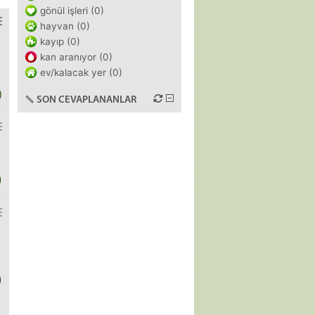
gönül işleri (0)
hayvan (0)
kayıp (0)
kan aranıyor (0)
ev/kalacak yer (0)
)
SON CEVAPLANANLAR
)
)