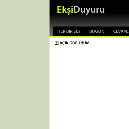
Ekşi
Duyuru
HER BIR ŞEY
BUGÜN
CEVAPL
AÇIK
GÖRÜNÜM