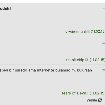
odeli?
diyojenimtırak
(
11.02.15
teknikekip
(
11.02.15
bıyı bir süredir ama internette bulamadım. bulursan
Tears of Devil
(
11.02.15
yenile