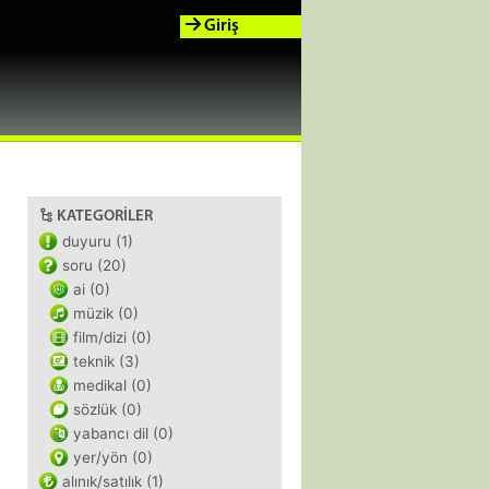
Giriş
KATEGORILER
duyuru (1)
soru (20)
ai (0)
müzik (0)
film/dizi (0)
teknik (3)
medikal (0)
sözlük (0)
yabancı dil (0)
yer/yön (0)
alınık/satılık (1)