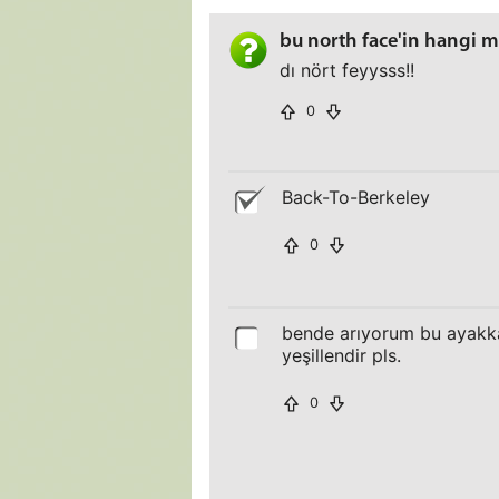
bu north face'in hangi m
dı nört feyysss!!
0
Back-To-Berkeley
0
bende arıyorum bu ayakka
yeşillendir pls.
0