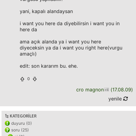
yani, kapalı alandaysan
i want you here da diyebilirsin i want you in
here da
ama açık alanda ya i want you here
diyeceksin ya da i want you right here(vurgu
amaçlı)
edit: son kararım bu. ehe.
0
cro magnon
(
17.08.09
)
yenile
KATEGORILER
duyuru (0)
soru (25)