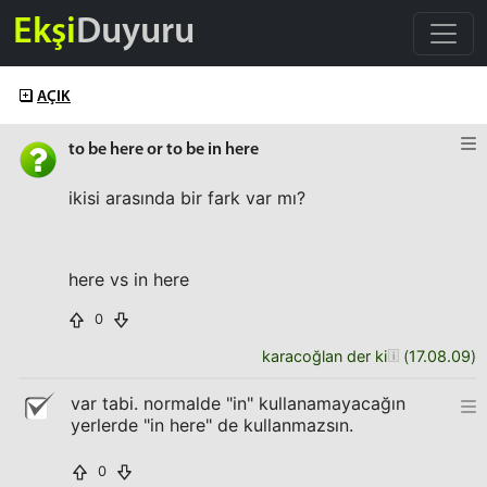
Ekşi
Duyuru
AÇIK
to be here or to be in here
ikisi arasında bir fark var mı?
here vs in here
0
karacoğlan der ki
(
17.08.09
)
var tabi. normalde "in" kullanamayacağın
yerlerde "in here" de kullanmazsın.
0