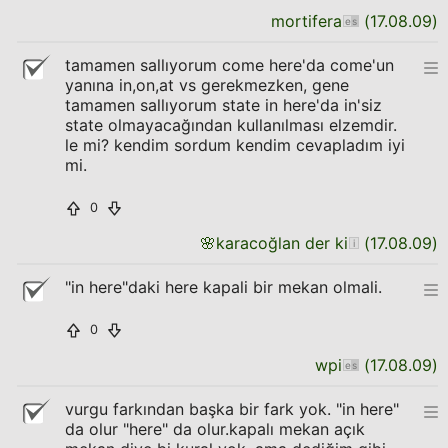
mortifera
(
17.08.09
)
tamamen sallıyorum come here'da come'un
yanına in,on,at vs gerekmezken, gene
tamamen sallıyorum state in here'da in'siz
state olmayacağından kullanılması elzemdir.
le mi? kendim sordum kendim cevapladım iyi
mi.
0
🌸
karacoğlan der ki
(
17.08.09
)
"in here"daki here kapali bir mekan olmali.
0
wpi
(
17.08.09
)
vurgu farkından başka bir fark yok. "in here"
da olur "here" da olur.kapalı mekan açık