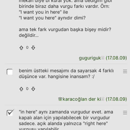
mekan diye bi kural yok. ama dediğim gibi
birinde biraz daha vurgu farkı vardır. Örn:
"I want you in here" ile
"I want you here" aynıdır dimi?
ama tek fark vurgudan başka bişey midir?
değildir...
0
guguriguk
(
17.08.09
)
benim üstteki mesajımı da sayarsak 4 farklı
düşünce var. hangisine inansam? :/
0
🌸
karacoğlan der ki
(
17.08.09
)
"in here" aynı zamanda vurgudur evet. ama
kapalı alan için yapılabilecek bir vurgudur
sadece. açık alanda yalnızca "right here"
vurgusu yapılabilir.