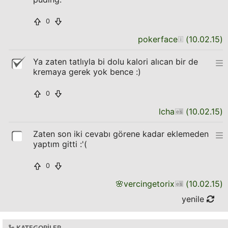
0
pokerface
(
10.02.15
)
Ya zaten tatlıyla bi dolu kalori alıcan bir de
kremaya gerek yok bence :)
0
lcha
(
10.02.15
)
Zaten son iki cevabı görene kadar eklemeden
yaptım gitti :'(
0
🌸
vercingetorix
(
10.02.15
)
yenile