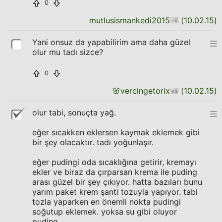
0
mutlusismankedi2015
(
10.02.15
)
Yani onsuz da yapabilirim ama daha güzel
olur mu tadı sizce?
0
🌸
vercingetorix
(
10.02.15
)
olur tabi, sonuçta yağ.
eğer sıcakken eklersen kaymak eklemek gibi
bir şey olacaktır. tadı yoğunlaşır.
eğer pudingi oda sıcaklığına getirir, kremayı
ekler ve biraz da çırparsan krema ile puding
arası güzel bir şey çıkıyor. hatta bazıları bunu
yarım paket krem şanti tozuyla yapıyor. tabi
tozla yaparken en önemli nokta pudingi
soğutup eklemek. yoksa su gibi oluyor
puding.