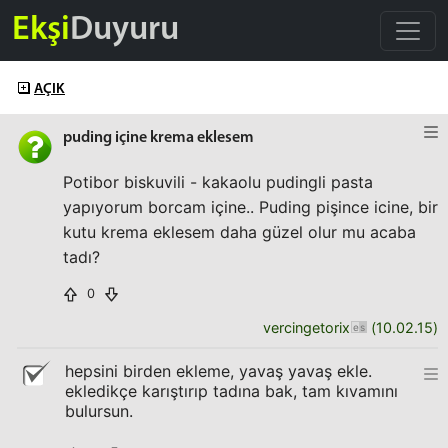
Ekşi
Duyuru
AÇIK
puding içine krema eklesem
Potibor biskuvili - kakaolu pudingli pasta
yapıyorum borcam içine.. Puding pişince icine, bir
kutu krema eklesem daha güzel olur mu acaba
tadı?
0
vercingetorix
(
10.02.15
)
hepsini birden ekleme, yavaş yavaş ekle.
ekledikçe karıştırıp tadına bak, tam kıvamını
bulursun.