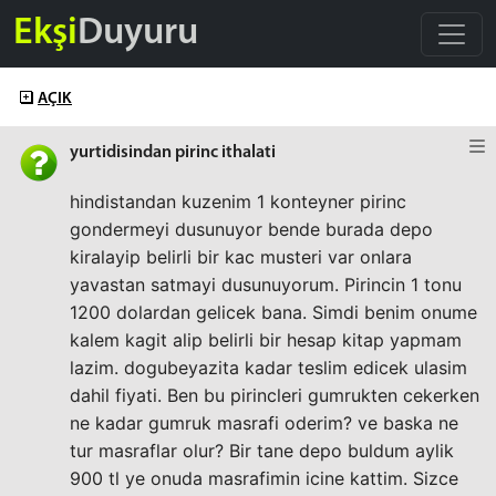
Ekşi
Duyuru
AÇIK
yurtidisindan pirinc ithalati
hindistandan kuzenim 1 konteyner pirinc
gondermeyi dusunuyor bende burada depo
kiralayip belirli bir kac musteri var onlara
yavastan satmayi dusunuyorum. Pirincin 1 tonu
1200 dolardan gelicek bana. Simdi benim onume
kalem kagit alip belirli bir hesap kitap yapmam
lazim. dogubeyazita kadar teslim edicek ulasim
dahil fiyati. Ben bu pirincleri gumrukten cekerken
ne kadar gumruk masrafi oderim? ve baska ne
tur masraflar olur? Bir tane depo buldum aylik
900 tl ye onuda masrafimin icine kattim. Sizce