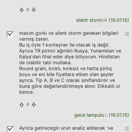
0
silent storm
(
19.01.15
)
maxim gorki ve silent storm gereken bilgileri
vermiş zaten.
Bu iş öyle 1 konteyner ile olacak iş değil.
Ayrıca TR pirinci ağırlıklı Rusya, Yunanistan ve
Italya'dan ithal eder diye biliyorum. Hindistan
da olabilir tabi mutlaka.
Round grain, kırıklı, kırıksız ve hatta pirinç
boyu ve eni bile fiyatlara etken olan şeyler
ayrıca. Tip A, B ve C olarak sınıflandırılır ve
buna göre değerlendirilmeye alınır. Dikkatli ol
bence.
0
gece lampulu
(
19.01.15
)
Ayrica getirecegin urun analiz edilecek 've