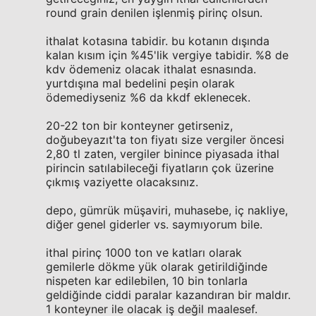
round grain denilen işlenmiş pirinç olsun.
ithalat kotasına tabidir. bu kotanın dışında
kalan kısım için %45'lik vergiye tabidir. %8 de
kdv ödemeniz olacak ithalat esnasında.
yurtdışına mal bedelini peşin olarak
ödemediyseniz %6 da kkdf eklenecek.
20-22 ton bir konteyner getirseniz,
doğubeyazıt'ta ton fiyatı size vergiler öncesi
2,80 tl zaten, vergiler binince piyasada ithal
pirincin satılabileceği fiyatların çok üzerine
çıkmış vaziyette olacaksınız.
depo, gümrük müşaviri, muhasebe, iç nakliye,
diğer genel giderler vs. saymıyorum bile.
ithal pirinç 1000 ton ve katları olarak
gemilerle dökme yük olarak getirildiğinde
nispeten kar edilebilen, 10 bin tonlarla
geldiğinde ciddi paralar kazandıran bir maldır.
1 konteyner ile olacak iş değil maalesef.