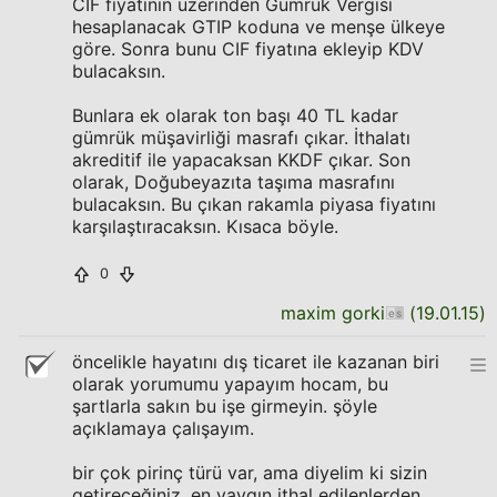
CIF fiyatının üzerinden Gümrük Vergisi
hesaplanacak GTIP koduna ve menşe ülkeye
göre. Sonra bunu CIF fiyatına ekleyip KDV
bulacaksın.
Bunlara ek olarak ton başı 40 TL kadar
gümrük müşavirliği masrafı çıkar. İthalatı
akreditif ile yapacaksan KKDF çıkar. Son
olarak, Doğubeyazıta taşıma masrafını
bulacaksın. Bu çıkan rakamla piyasa fiyatını
karşılaştıracaksın. Kısaca böyle.
0
maxim gorki
(
19.01.15
)
öncelikle hayatını dış ticaret ile kazanan biri
olarak yorumumu yapayım hocam, bu
şartlarla sakın bu işe girmeyin. şöyle
açıklamaya çalışayım.
bir çok pirinç türü var, ama diyelim ki sizin
getireceğiniz, en yaygın ithal edilenlerden