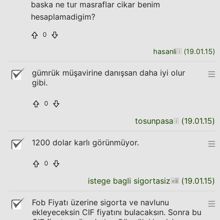
baska ne tur masraflar cikar benim
hesaplamadigim?
0
hasanli
(
19.01.15
)
gümrük müşavirine danışsan daha iyi olur
gibi.
0
tosunpasa
(
19.01.15
)
1200 dolar karlı görünmüyor.
0
istege bagli sigortasiz
(
19.01.15
)
Fob Fiyatı üzerine sigorta ve navlunu
ekleyeceksin CIF fiyatını bulacaksın. Sonra bu