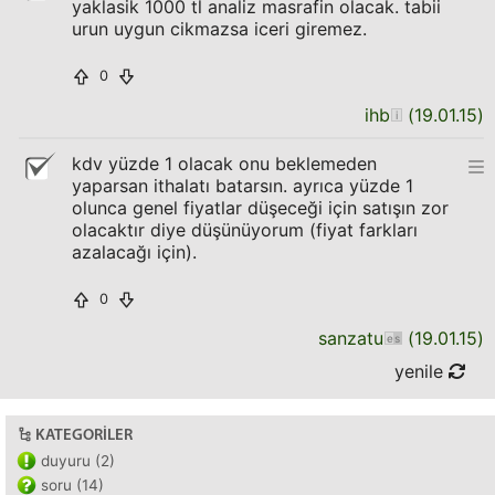
yaklasik 1000 tl analiz masrafin olacak. tabii
urun uygun cikmazsa iceri giremez.
0
ihb
(
19.01.15
)
kdv yüzde 1 olacak onu beklemeden
yaparsan ithalatı batarsın. ayrıca yüzde 1
olunca genel fiyatlar düşeceği için satışın zor
olacaktır diye düşünüyorum (fiyat farkları
azalacağı için).
0
sanzatu
(
19.01.15
)
yenile
KATEGORILER
duyuru (2)
soru (14)