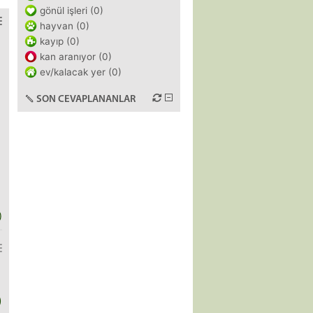
gönül işleri (0)
hayvan (0)
kayıp (0)
kan aranıyor (0)
ev/kalacak yer (0)
SON CEVAPLANANLAR
)
)