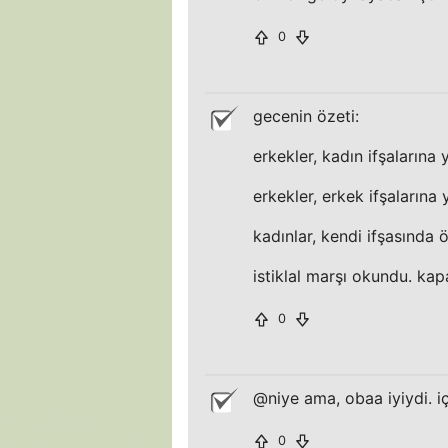
0
gecenin özeti:
erkekler, kadın ifşalarına 
erkekler, erkek ifşalarına 
kadınlar, kendi ifşasında 
istiklal marşı okundu. ka
0
@niye ama, obaa iyiydi. iç
0