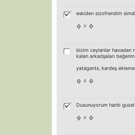
eskiden sizofrendim simdi
0
bizim ceylanlar havadan n
kalan arkadşaları beğenm
yatagants, kardeş ekleme
0
Dusunuyorum harbi guzel
0