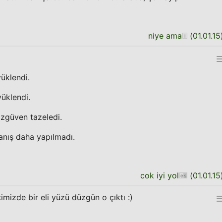
niye ama
(
01.01.15
yüklendi.
yüklendi.
özgüven tazeledi.
panış daha yapılmadı.
cok iyi yol
(
01.01.15
imizde bir eli yüzü düzgün o çıktı :)