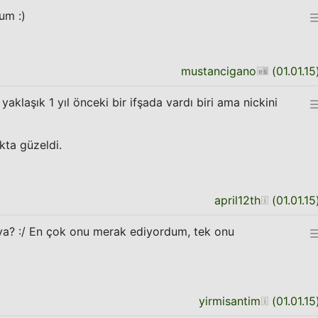
um :)
mustancigano
(
01.01.15
yaklaşık 1 yıl önceki bir ifşada vardı biri ama nickini
kta güzeldi.
april12th
(
01.01.15
 ya? :/ En çok onu merak ediyordum, tek onu
yirmisantim
(
01.01.15