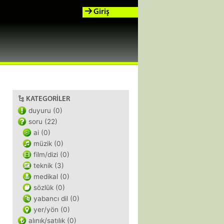
Giriş
KATEGORILER
duyuru (0)
soru (22)
ai (0)
müzik (0)
film/dizi (0)
teknik (3)
medikal (0)
sözlük (0)
yabancı dil (0)
yer/yön (0)
alınık/satılık (0)