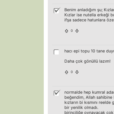
Benim anladığım şu; Kızlar
Kızlar ise nutella erkeği 
ifşa sadece hatunlara öze
0
hacı epi topu 10 tane duy
Daha çok gönüllü lazım!
0
normalde hep kumral adam
beğendim, Allah sahibine 
kızların bi kısmını reeld
bir yenilik olmadı.
birinciliğe oynayacak çok