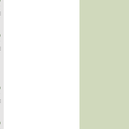
)
)
)
)