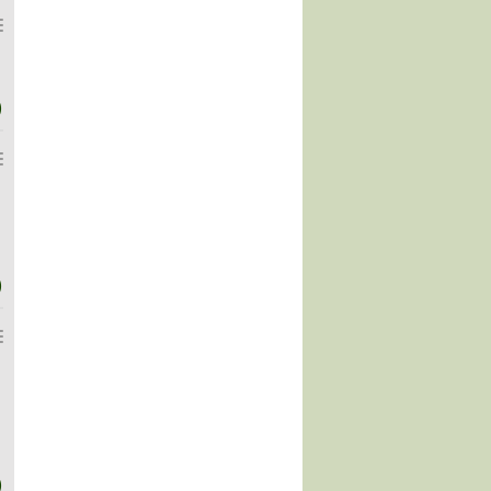
)
)
)