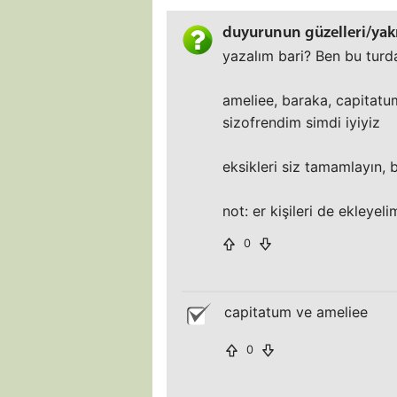
duyurunun güzelleri/yakış
yazalım bari? Ben bu turd
ameliee, baraka, capitatu
sizofrendim simdi iyiyiz
eksikleri siz tamamlayın, 
not: er kişileri de ekleyeli
0
capitatum ve ameliee
0