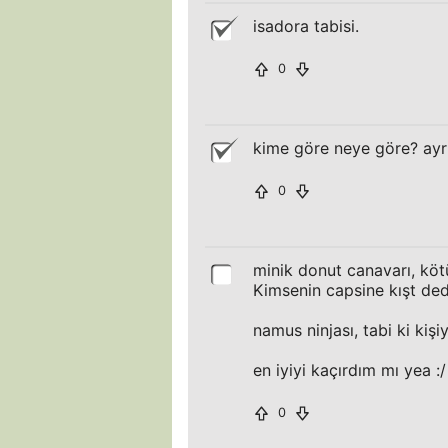
isadora tabisi.
0
kime göre neye göre? ayrı
0
minik donut canavarı, kö
Kimsenin capsine kışt ded
namus ninjası, tabi ki kişi
en iyiyi kaçırdım mı yea :/
0