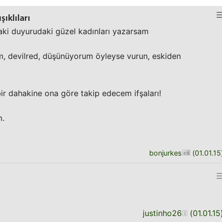
ıklıları
aki duyurudaki güzel kadınları yazarsam
m, devilred, düşünüyorum öyleyse vurun, eskiden
bir dahakine ona göre takip edecem ifşaları!
m.
bonjurkes
(
01.01.15
justinho26
(
01.01.15