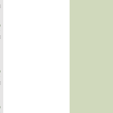
)
)
)