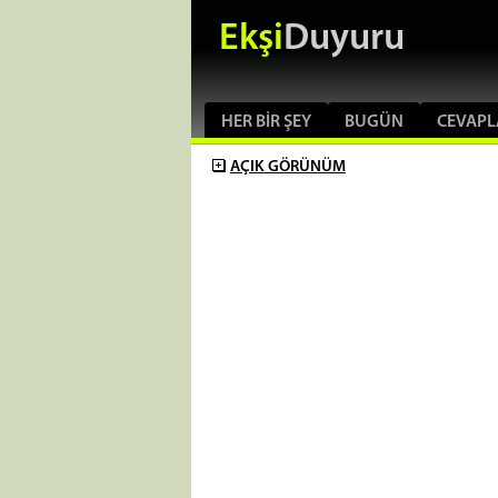
Ekşi
Duyuru
HER BIR ŞEY
BUGÜN
CEVAPL
AÇIK
GÖRÜNÜM