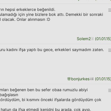
ın hepsi erkeklerce beğenildi.
bulamadığı için yine bizlere bok attı. Demekki bir sonraki
l olacak. Onlar alınmasın :D
Solem2
(
01.01.15
uru kadını ifşa yaptı bu gece, erkekleri saymadım zaten.
🌸
bonjurkes
(
01.01.15
ları beğenen ben bu sefer obaa rumuzlu abiyi
bağışlasın
e gördüydüm, bi kısmını önceki ifşalarda gördüydüm çok
 hatun da ifşa etmedi kenidni bu arada, çok ayıp.