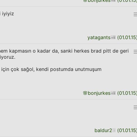
🌸
bonjurkes
(
01.01.15
 iyiyiz
yatagants
(
01.01.15
em kapmasın o kadar da, sanki herkes brad pitt de geri
iyoruz.
 için çok sağol, kendi postumda unutmuşum
🌸
bonjurkes
(
01.01.15
baldur2
(
01.01.15