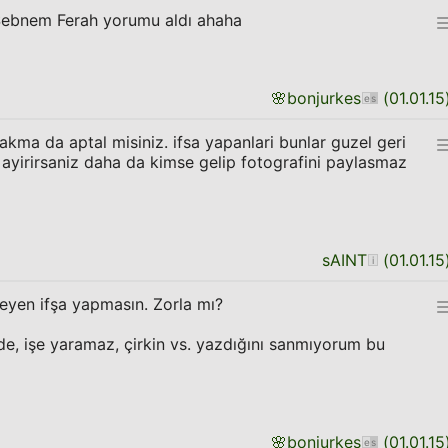
Şebnem Ferah yorumu aldı ahaha
🌸
bonjurkes
(
01.01.15
akma da aptal misiniz. ifsa yapanlari bunlar guzel geri
 ayirirsaniz daha da kimse gelip fotografini paylasmaz
sAINT
(
01.01.15
eyen ifşa yapmasın. Zorla mı?
de, işe yaramaz, çirkin vs. yazdığını sanmıyorum bu
🌸
bonjurkes
(
01.01.15