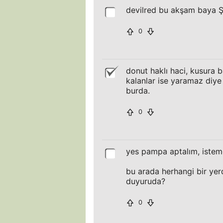
devilred bu akşam baya 
0
donut haklı haci, kusura b
kalanlar ise yaramaz diye
burda.
0
yes pampa aptalım, istem
bu arada herhangi bir yer
duyuruda?
0