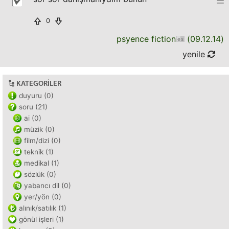
0
psyence fiction
(
09.12.14
)
yenile
KATEGORILER
duyuru (0)
soru (21)
ai (0)
müzik (0)
film/dizi (0)
teknik (1)
medikal (1)
sözlük (0)
yabancı dil (0)
yer/yön (0)
alınık/satılık (1)
gönül işleri (1)