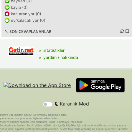
hayvan (0)
kayıp (0)
kan aranıyor (0)
ev/kalacak yer (0)
SON CEVAPLANANLAR
istatistikler
yardım / hakkında
Karanlık Mod
buraya yazılanların hakları Sir Anthony Hopkins'e aittir.
yazan eden compumaster, ilgilenen eden fader
modere edenler basond, compumaster, fraise, kibritsuyu, rakicandir
bu sitede yazılanların hiçbiri doğru değildir. site içeriği küçükler için sakıncalı olabilir. yazılardan yazarları
sorumludur. kaynak göstermeden alıntılanamaz. devlet tarafından atanmış bir kurumun internet üzerinde