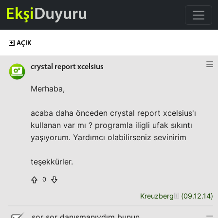
Ekşi
Duyuru
AÇIK
crystal report xcelsius
Merhaba,
acaba daha önceden crystal report xcelsius'ı
kullanan var mı ? programla iligli ufak sıkıntı
yaşıyorum. Yardımcı olabilirseniz sevinirim
teşekkürler.
0
Kreuzberg
(
09.12.14
)
sor sor danışmanıydım bunun