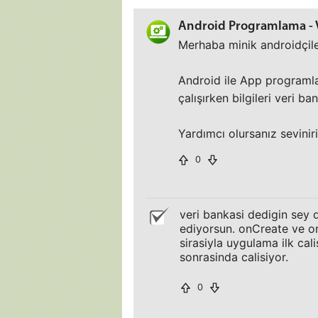
Android Programlama - V
Merhaba minik androidçile
Android ile App programl
çalışırken bilgileri veri b
Yardımcı olursanız sevinir
0
veri bankasi dedigin sey 
ediyorsun. onCreate ve o
sirasiyla uygulama ilk ca
sonrasinda calisiyor.
0