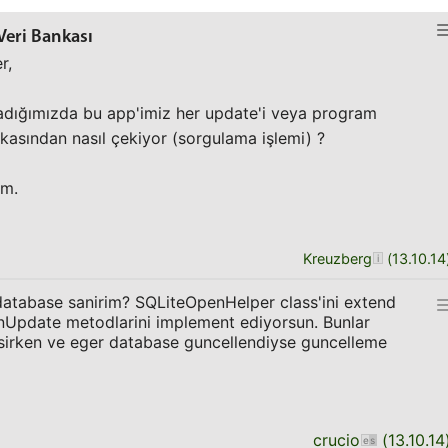
eri Bankası
r,
adığımızda bu app'imiz her update'i veya program
ankasından nasıl çekiyor (sorgulama işlemi) ?
im.
Kreuzberg
(
13.10.14
database sanirim? SQLiteOpenHelper class'ini extend
nUpdate metodlarini implement ediyorsun. Bunlar
lisirken ve eger database guncellendiyse guncelleme
crucio
(
13.10.14