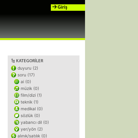
Giriş
KATEGORILER
duyuru (2)
soru (17)
ai (0)
müzik (0)
film/dizi (1)
teknik (1)
medikal (0)
sözlük (0)
yabancı dil (0)
yer/yön (2)
alınık/satılık (0)