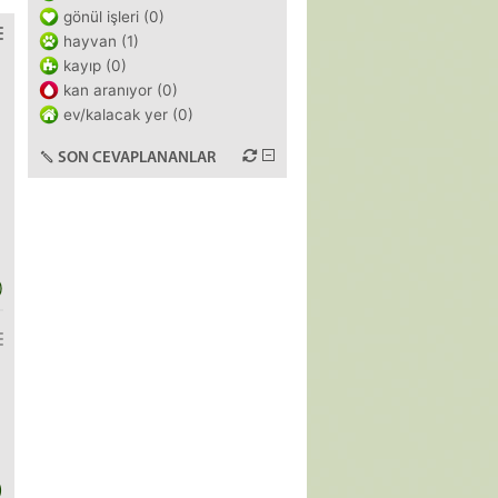
gönül işleri (0)
hayvan (1)
kayıp (0)
kan aranıyor (0)
ev/kalacak yer (0)
SON CEVAPLANANLAR
)
)