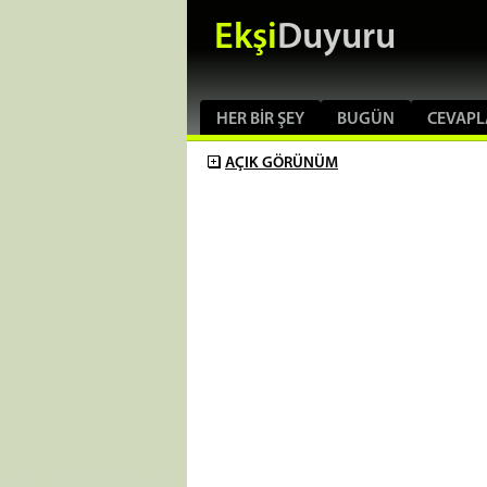
Ekşi
Duyuru
HER BIR ŞEY
BUGÜN
CEVAPL
AÇIK
GÖRÜNÜM