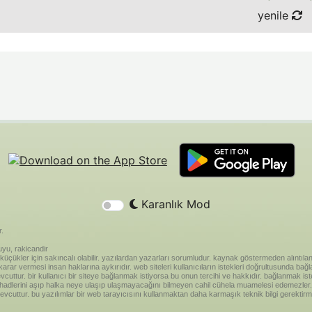
yenile
Karanlık Mod
r.
yu, rakicandir
riği küçükler için sakıncalı olabilir. yazılardan yazarları sorumludur. kaynak göstermeden alınt
ar vermesi insan haklarına aykırıdır. web siteleri kullanıcıların istekleri doğrultusunda bağland
vcuttur. bir kullanıcı bir siteye bağlanmak istiyorsa bu onun tercihi ve hakkıdır. bağlanmak is
 hadlerini aşıp halka neye ulaşıp ulaşmayacağını bilmeyen cahil cühela muamelesi edemezler. 
vcuttur. bu yazılımlar bir web tarayıcısını kullanmaktan daha karmaşık teknik bilgi gerektirm