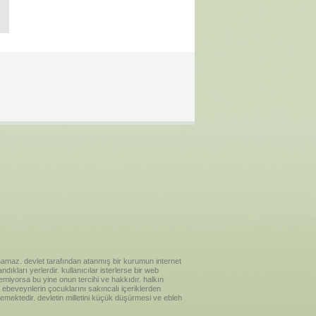
ılanamaz. devlet tarafından atanmış bir kurumun internet
ıkları yerlerdir. kullanıcılar isterlerse bir web
temiyorsa bu yine onun tercihi ve hakkıdır. halkın
ebeveynlerin çocuklarını sakıncalı içeriklerden
emektedir. devletin milletini küçük düşürmesi ve ebleh