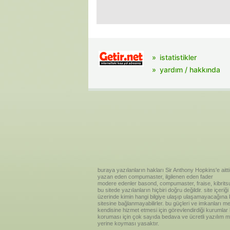
istatistikler
yardım / hakkında
buraya yazılanların hakları Sir Anthony Hopkins'e aitti
yazan eden compumaster, ilgilenen eden fader
modere edenler basond, compumaster, fraise, kibritsu
bu sitede yazılanların hiçbiri doğru değildir. site içe
üzerinde kimin hangi bilgiye ulaşıp ulaşamayacağına kar
sitesine bağlanmayabilirler. bu güçleri ve imkanları me
kendisine hizmet etmesi için görevlendirdiği kurumlar
koruması için çok sayıda bedava ve ücretli yazılım me
yerine koyması yasaktır.