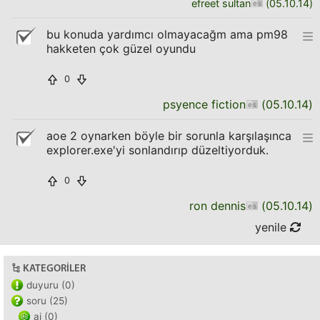
efreet sultan
(
05.10.14
)
bu konuda yardımcı olmayacağm ama pm98
hakketen çok güzel oyundu
0
psyence fiction
(
05.10.14
)
aoe 2 oynarken böyle bir sorunla karşılaşınca
explorer.exe'yi sonlandırıp düzeltiyorduk.
0
ron dennis
(
05.10.14
)
yenile
KATEGORILER
duyuru (0)
soru (25)
ai (0)