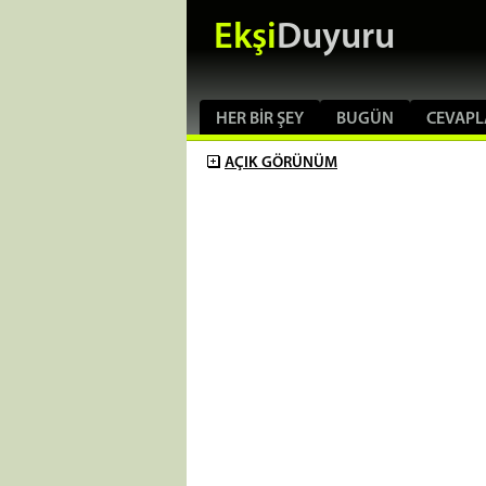
Ekşi
Duyuru
HER BIR ŞEY
BUGÜN
CEVAPL
AÇIK
GÖRÜNÜM