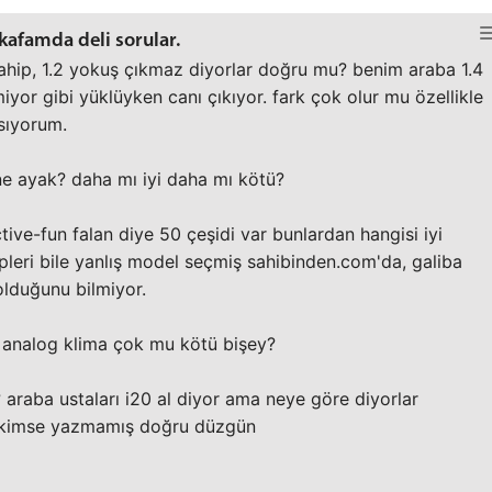
kafamda deli sorular.
ahip, 1.2 yokuş çıkmaz diyorlar doğru mu? benim araba 1.4
yor gibi yüklüyken canı çıkıyor. fark çok olur mu özellikle
rsıyorum.
ne ayak? daha mı iyi daha mı kötü?
tive-fun falan diye 50 çeşidi var bunlardan hangisi iyi
pleri bile yanlış model seçmiş sahibinden.com'da, galiba
olduğunu bilmiyor.
r? analog klima çok mu kötü bişey?
 araba ustaları i20 al diyor ama neye göre diyorlar
an kimse yazmamış doğru düzgün