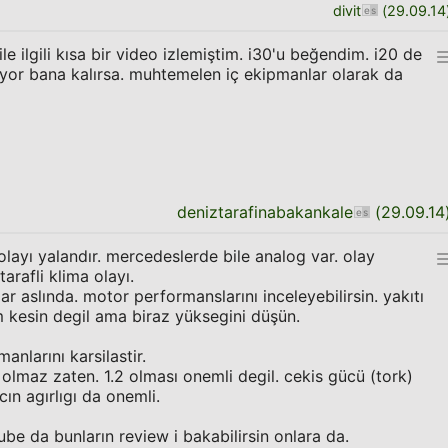
divit
(
29.09.14
le ilgili kısa bir video izlemiştim. i30'u beğendim. i20 de
yor bana kalırsa. muhtemelen iç ekipmanlar olarak da
deniztarafinabakankale
(
29.09.14
 olayı yalandır. mercedeslerde bile analog var. olay
arafli klima olayı.
lar aslında. motor performanslarını inceleyebilirsin. yakıtı
 kesin degil ama biraz yüksegini düşün.
nlarını karsilastir.
lmaz zaten. 1.2 olması onemli degil. cekis gücü (tork)
cın agırlıgı da onemli.
ube da bunların review i bakabilirsin onlara da.