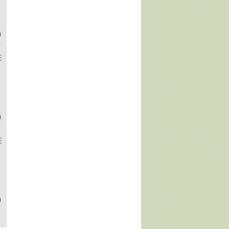
)
)
)