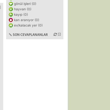
gönül işleri (0)
hayvan (0)
kayıp (0)
kan aranıyor (0)
ev/kalacak yer (0)
SON CEVAPLANANLAR