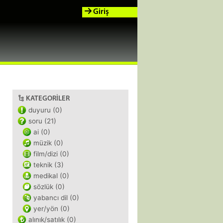
Giriş
KATEGORILER
duyuru (0)
soru (21)
ai (0)
müzik (0)
film/dizi (0)
teknik (3)
medikal (0)
sözlük (0)
yabancı dil (0)
yer/yön (0)
alınık/satılık (0)