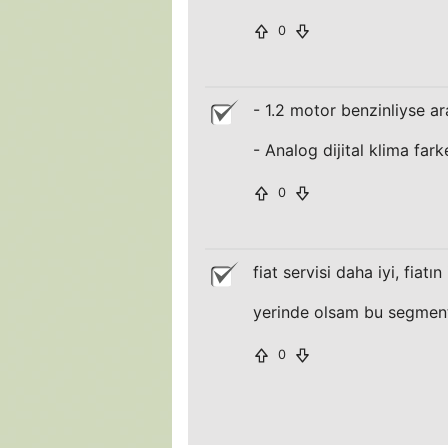
0
- 1.2 motor benzinliyse a
- Analog dijital klima far
0
fiat servisi daha iyi, fiatın 
yerinde olsam bu segmentt
0