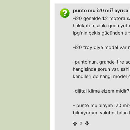
punto mu i20 mi? ayrıca 
-i20 genelde 1.2 motora s
hakikaten sanki gücü yetmi
lpg'nin çekiş gücünden tı
-i20 troy diye model var 
-punto'nun, grande-fire ac
hangisinde sorun var. sahi
kendileri de hangi model 
-dijital klima elzem midi
- punto mu alayım i20 mi?
bilmiyorum. yakıtını fal
0