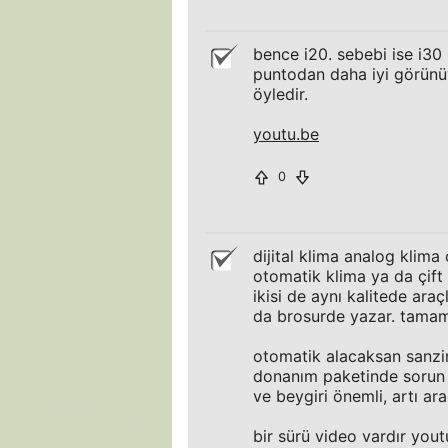
bence i20. sebebi ise i30 i
puntodan daha iyi görünü
öyledir.
youtu.be
0
dijital klima analog klima
otomatik klima ya da çift t
ikisi de aynı kalitede araç
da brosurde yazar. tamam
otomatik alacaksan sanzima
donanım paketinde sorun o
ve beygiri önemli, artı ara
bir sürü video vardır yout