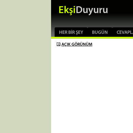
Ekşi
Duyuru
HER BIR ŞEY
BUGÜN
CEVAPL
AÇIK
GÖRÜNÜM