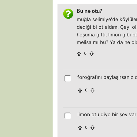
Bu ne otu?
muğla selimiye'de köylüler
dediği bi ot aldım. Çayı o
hoşuma gitti, limon gibi b
melisa mı bu? Ya da ne ola
0
foroğrafını paylaşırsanız 
0
limon otu diye bir şey var
0