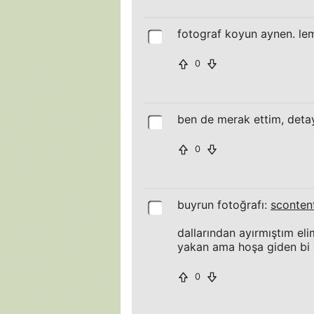
fotograf koyun aynen. le
0
ben de merak ettim, detay
0
buyrun fotoğrafı:
scontent
dallarından ayırmıştım eli
yakan ama hoşa giden bi 
0