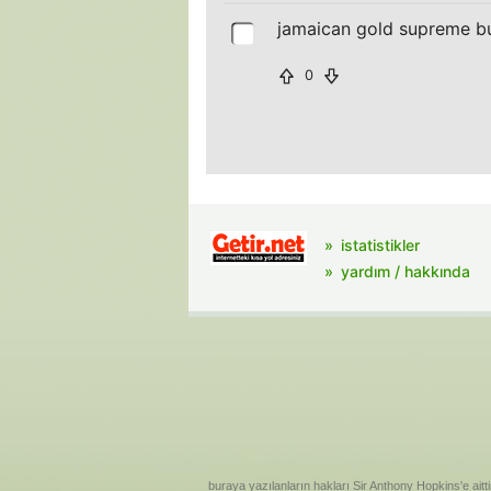
jamaican gold supreme b
0
istatistikler
yardım / hakkında
buraya yazılanların hakları Sir Anthony Hopkins'e aitti