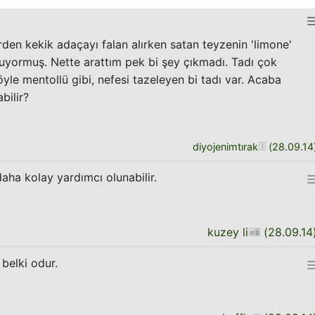
den kekik adaçayı falan alırken satan teyzenin 'limone'
luyormuş. Nette arattım pek bi şey çıkmadı. Tadı çok
öyle mentollü gibi, nefesi tazeleyen bi tadı var. Acaba
bilir?
diyojenimtırak
(
28.09.14
daha kolay yardımcı olunabilir.
kuzey li
(
28.09.14
 belki odur.