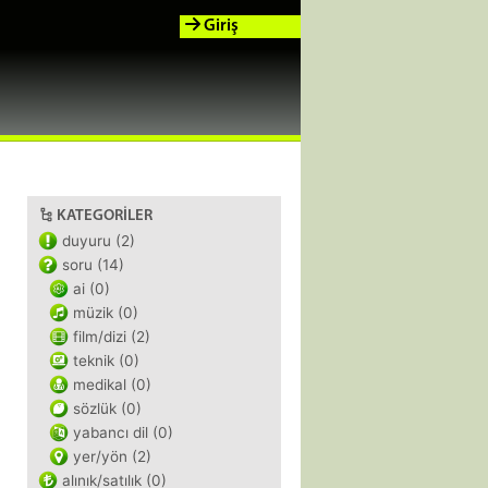
Giriş
KATEGORILER
duyuru (2)
soru (14)
ai (0)
müzik (0)
film/dizi (2)
teknik (0)
medikal (0)
sözlük (0)
yabancı dil (0)
yer/yön (2)
alınık/satılık (0)