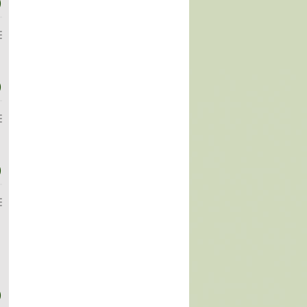
)
)
)
)