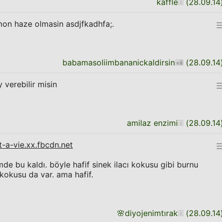
kaffle
(
28.09.14
mon haze olmasin asdjfkadhfa;.
babamasoliimbananickaldirsin
(
28.09.14
 verebilir misin
amilaz enzimi
(
28.09.14
-a-vie.xx.fbcdn.net
mde bu kaldı. böyle hafif sinek ilacı kokusu gibi burnu
kokusu da var. ama hafif.
🌸
diyojenimtırak
(
28.09.14