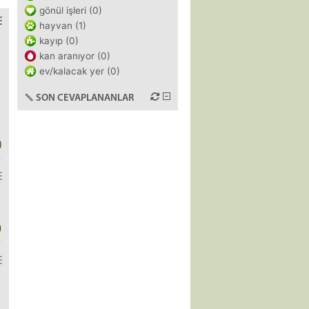
gönül işleri (0)
hayvan (1)
kayıp (0)
kan aranıyor (0)
ev/kalacak yer (0)
SON CEVAPLANANLAR
)
)