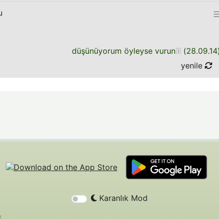
u
düşünüyorum öyleyse vurun
(
28.09.14
yenile
Karanlık Mod
r.