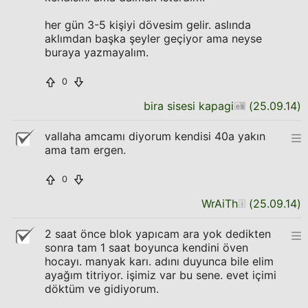
her gün 3-5 kişiyi dövesim gelir. aslında
aklımdan başka şeyler geçiyor ama neyse
buraya yazmayalım.
0
bira sisesi kapagi
(
25.09.14
)
vallaha amcamı diyorum kendisi 40a yakın
ama tam ergen.
0
WrAiTh
(
25.09.14
)
2 saat önce blok yapıcam ara yok dedikten
sonra tam 1 saat boyunca kendini öven
hocayı. manyak karı. adını duyunca bile elim
ayağım titriyor. işimiz var bu sene. evet içimi
döktüm ve gidiyorum.