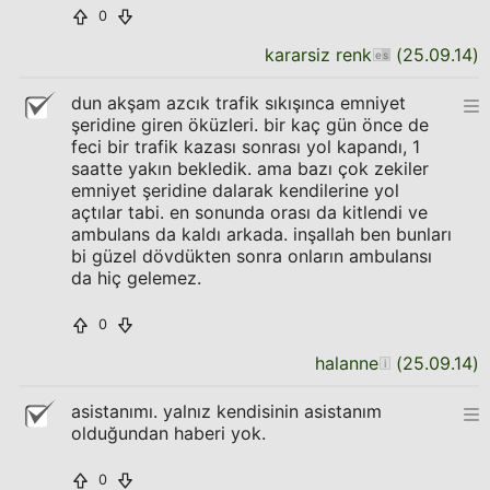
0
kararsiz renk
(
25.09.14
)
dun akşam azcık trafik sıkışınca emniyet
şeridine giren öküzleri. bir kaç gün önce de
feci bir trafik kazası sonrası yol kapandı, 1
saatte yakın bekledik. ama bazı çok zekiler
emniyet şeridine dalarak kendilerine yol
açtılar tabi. en sonunda orası da kitlendi ve
ambulans da kaldı arkada. inşallah ben bunları
bi güzel dövdükten sonra onların ambulansı
da hiç gelemez.
0
halanne
(
25.09.14
)
asistanımı. yalnız kendisinin asistanım
olduğundan haberi yok.
0