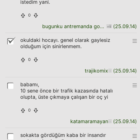
istedim yani.
0
bugunku antremanda goz dolduran futbolcu
(
25.09.14
)
okuldaki hocayı. genel olarak gaylesiz
olduğum için sinirlenmem.
0
trajikomix
(
25.09.14
)
babamı,
10 sene önce bir trafik kazasında hatalı
olupta, üste çıkmaya çalışan bir oç yi
0
katamaramayan
(
25.09.14
)
sokakta gördüğüm kaba bir insandır