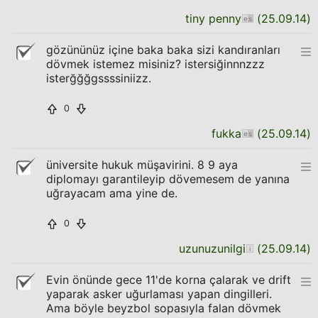
tiny penny
(
25.09.14
)
gözününüz içine baka baka sizi kandıranları
dövmek istemez misiniz? istersiğinnnzzz
isterğğğgssssiniizz.
0
fukka
(
25.09.14
)
üniversite hukuk müşavirini. 8 9 aya
diplomayı garantileyip dövemesem de yanına
uğrayacam ama yine de.
0
uzunuzunilgi
(
25.09.14
)
Evin önünde gece 11'de korna çalarak ve drift
yaparak asker uğurlaması yapan dingilleri.
Ama böyle beyzbol sopasıyla falan dövmek