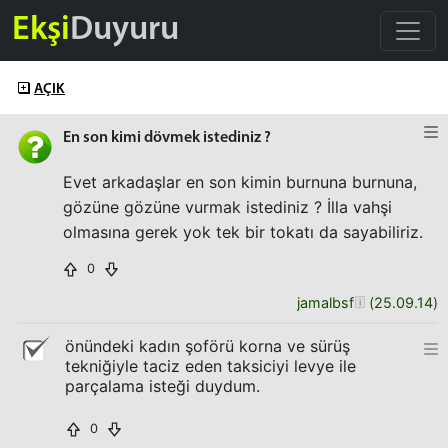
Ekşi
Duyuru
AÇIK
En son kimi dövmek istediniz ?
Evet arkadaşlar en son kimin burnuna burnuna,
gözüne gözüne vurmak istediniz ? İlla vahşi
olmasına gerek yok tek bir tokatı da sayabiliriz.
0
jamalbsf
(
25.09.14
)
önündeki kadın şoförü korna ve sürüş
tekniğiyle taciz eden taksiciyi levye ile
parçalama isteği duydum.
0