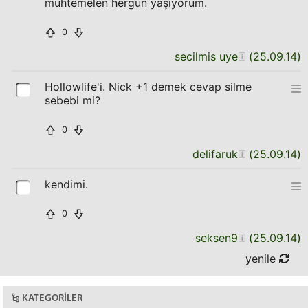
muhtemelen hergün yaşıyorum.
0
secilmis uye
(
25.09.14
)
Hollowlife'i. Nick +1 demek cevap silme
sebebi mi?
0
delifaruk
(
25.09.14
)
kendimi.
0
seksen9
(
25.09.14
)
yenile
KATEGORILER