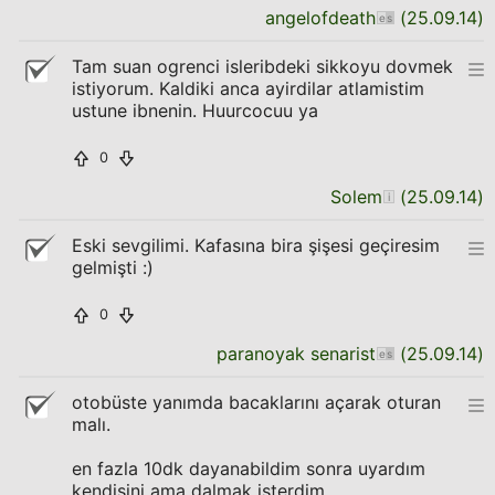
angelofdeath
(
25.09.14
)
Tam suan ogrenci isleribdeki sikkoyu dovmek
istiyorum. Kaldiki anca ayirdilar atlamistim
ustune ibnenin. Huurcocuu ya
0
Solem
(
25.09.14
)
Eski sevgilimi. Kafasına bira şişesi geçiresim
gelmişti :)
0
paranoyak senarist
(
25.09.14
)
otobüste yanımda bacaklarını açarak oturan
malı.
en fazla 10dk dayanabildim sonra uyardım
kendisini ama dalmak isterdim.