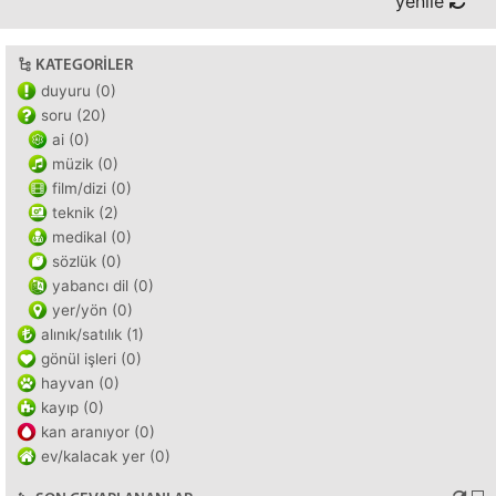
yenile
KATEGORILER
duyuru (0)
soru (20)
ai (0)
müzik (0)
film/dizi (0)
teknik (2)
medikal (0)
sözlük (0)
yabancı dil (0)
yer/yön (0)
alınık/satılık (1)
gönül işleri (0)
hayvan (0)
kayıp (0)
kan aranıyor (0)
ev/kalacak yer (0)