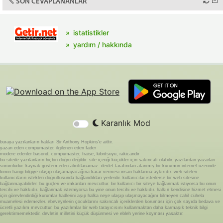
SON CEVAPLANANLAR
istatistikler
yardım / hakkında
Karanlık Mod
buraya yazılanların hakları Sir Anthony Hopkins'e aittir.
yazan eden compumaster, ilgilenen eden fader
modere edenler basond, compumaster, fraise, kibritsuyu, rakicandir
bu sitede yazılanların hiçbiri doğru değildir. site içeriği küçükler için sakıncalı olabilir. yazılardan yazarları
sorumludur. kaynak göstermeden alıntılanamaz. devlet tarafından atanmış bir kurumun internet üzerinde
kimin hangi bilgiye ulaşıp ulaşamayacağına karar vermesi insan haklarına aykırıdır. web siteleri
kullanıcıların istekleri doğrultusunda bağlandıkları yerlerdir. kullanıcılar isterlerse bir web sitesine
bağlanmayabilirler. bu güçleri ve imkanları mevcuttur. bir kullanıcı bir siteye bağlanmak istiyorsa bu onun
tercihi ve hakkıdır. bağlanmak istemiyorsa bu yine onun tercihi ve hakkıdır. halkın kendisine hizmet etmesi
için görevlendirdiği kurumlar hadlerini aşıp halka neye ulaşıp ulaşmayacağını bilmeyen cahil cühela
muamelesi edemezler. ebeveynlerin çocuklarını sakıncalı içeriklerden koruması için çok sayıda bedava ve
ücretli yazılım mevcuttur. bu yazılımlar bir web tarayıcısını kullanmaktan daha karmaşık teknik bilgi
gerektirmemektedir. devletin milletini küçük düşürmesi ve ebleh yerine koyması yasaktır.