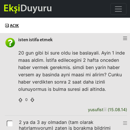
Ekşi
Duyuru
AÇIK
isten istifa etmek
20 gun gibi bi sure oldu ise baslayali. Ayin 1 inde
maas aldim. İstifa edilecegini 2 hafta onceden
haber vermek gerekmis. simdi ben yarin haber
versem ay basinda ayni maasi mi alirim? Cunku
haber verdikten sonra 2 saat daha izinli
olunuyormus is bulma suresi adi altinda.
0
yusufist
(
15.08.14
)
2 ya da 3 ay olmadan (tam olarak
hatırlamıyorum) zaten iş borakma bildrimi