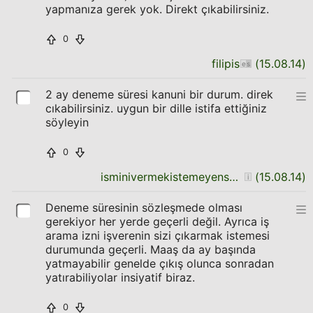
yapmanıza gerek yok. Direkt çıkabilirsiniz.
0
filipis
(
15.08.14
)
2 ay deneme süresi kanuni bir durum. direk
cıkabilirsiniz. uygun bir dille istifa ettiğiniz
söyleyin
0
isminivermekistemeyensuser
(
15.08.14
)
Deneme süresinin sözleşmede olması
gerekiyor her yerde geçerli değil. Ayrıca iş
arama izni işverenin sizi çıkarmak istemesi
durumunda geçerli. Maaş da ay başında
yatmayabilir genelde çıkış olunca sonradan
yatırabiliyolar insiyatif biraz.
0