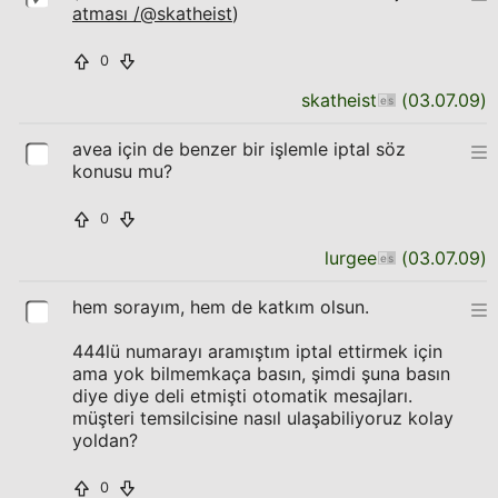
atması /@skatheist
)
0
skatheist
(
03.07.09
)
avea için de benzer bir işlemle iptal söz
konusu mu?
0
lurgee
(
03.07.09
)
hem sorayım, hem de katkım olsun.
444lü numarayı aramıştım iptal ettirmek için
ama yok bilmemkaça basın, şimdi şuna basın
diye diye deli etmişti otomatik mesajları.
müşteri temsilcisine nasıl ulaşabiliyoruz kolay
yoldan?
0