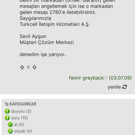
belirli bir markadan (örnek: Garanti) gelen
mesajları engellemek için ise o markadan
gelen mesajı 2780'e iletebilirsiniz.
Saygılarımızla
Turkcell İletişim Hizmetleri A.Ş.
Sevil Aygun
Müşteri Çözüm Merkezi
denedim işe yarıyor..
0
fenrir greyback
(
03.07.09
)
yenile
KATEGORILER
duyuru (2)
soru (15)
ai (0)
müzik (0)