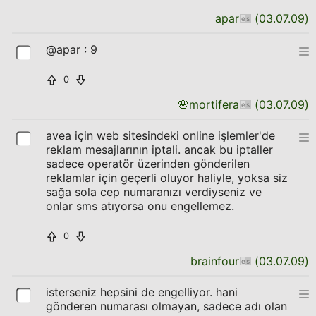
apar
(
03.07.09
)
@apar : 9
0
🌸
mortifera
(
03.07.09
)
avea için web sitesindeki online işlemler'de
reklam mesajlarının iptali. ancak bu iptaller
sadece operatör üzerinden gönderilen
reklamlar için geçerli oluyor haliyle, yoksa siz
sağa sola cep numaranızı verdiyseniz ve
onlar sms atıyorsa onu engellemez.
0
brainfour
(
03.07.09
)
isterseniz hepsini de engelliyor. hani
gönderen numarası olmayan, sadece adı olan