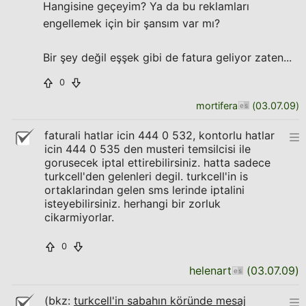
Hangisine geçeyim? Ya da bu reklamları
engellemek için bir şansım var mı?
Bir şey değil eşşek gibi de fatura geliyor zaten...
0
mortifera
(
03.07.09
)
faturali hatlar icin 444 0 532, kontorlu hatlar
icin 444 0 535 den musteri temsilcisi ile
gorusecek iptal ettirebilirsiniz. hatta sadece
turkcell'den gelenleri degil. turkcell'in is
ortaklarindan gelen sms lerinde iptalini
isteyebilirsiniz. herhangi bir zorluk
cikarmiyorlar.
0
helenart
(
03.07.09
)
(bkz:
turkcell'in sabahın köründe mesaj