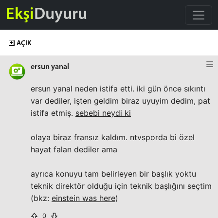
Ekşi
Duyuru
AÇIK
ersun yanal
ersun yanal neden istifa etti. iki gün önce sıkıntı
var dediler, işten geldim biraz uyuyim dedim, pat
istifa etmiş.
sebebi neydi ki
olaya biraz fransız kaldım. ntvsporda bi özel
hayat falan dediler ama
ayrıca konuyu tam belirleyen bir başlık yoktu
teknik direktör olduğu için teknik başlığını seçtim
(bkz:
einstein was here
)
0