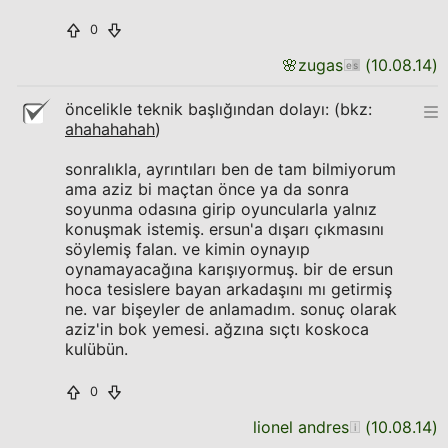
0
🌸
zugas
(
10.08.14
)
öncelikle teknik başlığından dolayı: (bkz:
ahahahahah
)
sonralıkla, ayrıntıları ben de tam bilmiyorum
ama aziz bi maçtan önce ya da sonra
soyunma odasına girip oyuncularla yalnız
konuşmak istemiş. ersun'a dışarı çıkmasını
söylemiş falan. ve kimin oynayıp
oynamayacağına karışıyormuş. bir de ersun
hoca tesislere bayan arkadaşını mı getirmiş
ne. var bişeyler de anlamadım. sonuç olarak
aziz'in bok yemesi. ağzına sıçtı koskoca
kulübün.
0
lionel andres
(
10.08.14
)