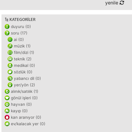
yenile
KATEGORILER
duyuru (0)
soru (17)
ai (0)
müzik (1)
film/dizi (1)
teknik (2)
medikal (0)
sözlük (0)
yabancı dil (0)
yer/yön (2)
alınık/satılık (1)
gönül işleri (0)
hayvan (0)
kayıp (0)
kan aranıyor (0)
ev/kalacak yer (0)