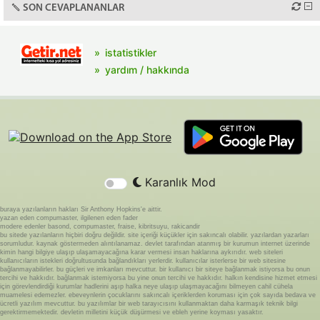
SON CEVAPLANANLAR
istatistikler
yardım / hakkında
Karanlık Mod
buraya yazılanların hakları Sir Anthony Hopkins'e aittir.
yazan eden compumaster, ilgilenen eden fader
modere edenler basond, compumaster, fraise, kibritsuyu, rakicandir
bu sitede yazılanların hiçbiri doğru değildir. site içeriği küçükler için sakıncalı olabilir. yazılardan yazarları
sorumludur. kaynak göstermeden alıntılanamaz. devlet tarafından atanmış bir kurumun internet üzerinde
kimin hangi bilgiye ulaşıp ulaşamayacağına karar vermesi insan haklarına aykırıdır. web siteleri
kullanıcıların istekleri doğrultusunda bağlandıkları yerlerdir. kullanıcılar isterlerse bir web sitesine
bağlanmayabilirler. bu güçleri ve imkanları mevcuttur. bir kullanıcı bir siteye bağlanmak istiyorsa bu onun
tercihi ve hakkıdır. bağlanmak istemiyorsa bu yine onun tercihi ve hakkıdır. halkın kendisine hizmet etmesi
için görevlendirdiği kurumlar hadlerini aşıp halka neye ulaşıp ulaşmayacağını bilmeyen cahil cühela
muamelesi edemezler. ebeveynlerin çocuklarını sakıncalı içeriklerden koruması için çok sayıda bedava ve
ücretli yazılım mevcuttur. bu yazılımlar bir web tarayıcısını kullanmaktan daha karmaşık teknik bilgi
gerektirmemektedir. devletin milletini küçük düşürmesi ve ebleh yerine koyması yasaktır.