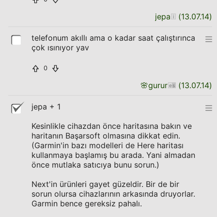
jepa
(
13.07.14
)
telefonum akıllı ama o kadar saat çalıştırınca
çok ısınıyor yav
0
🌸
gurur
(
13.07.14
)
jepa + 1
Kesinlikle cihazdan önce haritasına bakın ve
haritanın Başarsoft olmasına dikkat edin.
(Garmin'in bazı modelleri de Here haritası
kullanmaya başlamış bu arada. Yani almadan
önce mutlaka satıcıya bunu sorun.)
Next'in ürünleri gayet güzeldir. Bir de bir
sorun olursa cihazlarının arkasında druyorlar.
Garmin bence gereksiz pahalı.