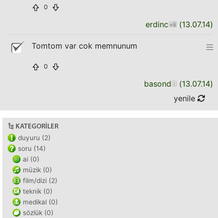
0
erdinc
(
13.07.14
)
Tomtom var cok memnunum
0
basond
(
13.07.14
)
yenile
KATEGORILER
duyuru (2)
soru (14)
ai (0)
müzik (0)
film/dizi (2)
teknik (0)
medikal (0)
sözlük (0)