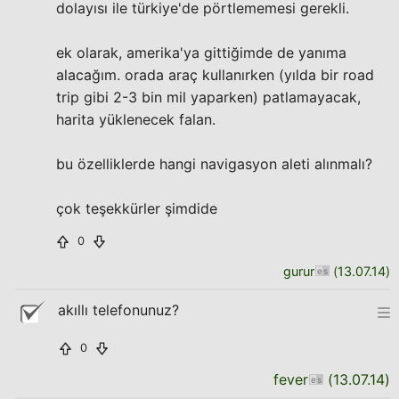
dolayısı ile türkiye'de pörtlememesi gerekli.
ek olarak, amerika'ya gittiğimde de yanıma
alacağım. orada araç kullanırken (yılda bir road
trip gibi 2-3 bin mil yaparken) patlamayacak,
harita yüklenecek falan.
bu özelliklerde hangi navigasyon aleti alınmalı?
çok teşekkürler şimdide
0
gurur
(
13.07.14
)
akıllı telefonunuz?
0
fever
(
13.07.14
)