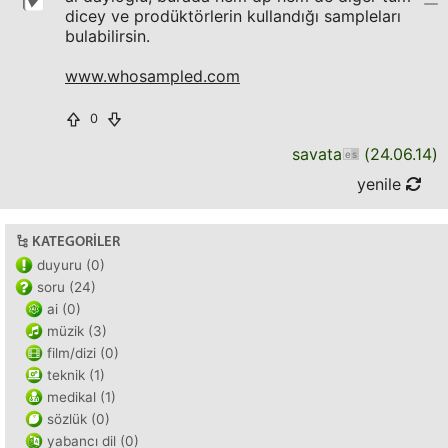
dicey ve prodüktörlerin kullandığı sampleları
bulabilirsin.
www.whosampled.com
0
savata
(
24.06.14
)
yenile
KATEGORILER
duyuru (0)
soru (24)
ai (0)
müzik (3)
film/dizi (0)
teknik (1)
medikal (1)
sözlük (0)
yabancı dil (0)