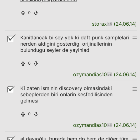
0
storax
(
24.06.14
)
Kanitlancak bi sey yok ki daft punk samplelari
nerden aldigini gosterdigi orijinallerinin
bulundugu seyler de yayinladi
0
ozymandias10
(
24.06.14
)
Ki zaten isminin discovery olmasindaki
sebeplerden biri onlarin kesfedilisinden
gelmesi
0
ozymandias10
(
24.06.14
)
al dayıoğlu, burada hem dp hem de diğer tüm