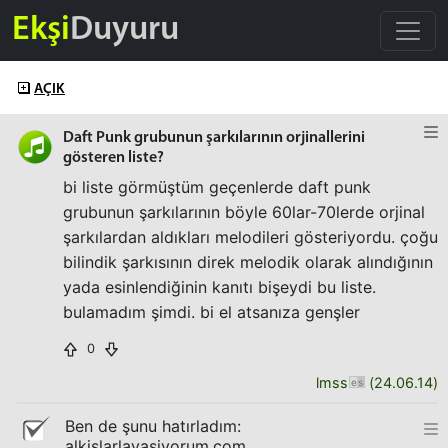
Ekşi
Duyuru
AÇIK
Daft Punk grubunun şarkılarının orjinallerini
gösteren liste?
bi liste görmüştüm geçenlerde daft punk
grubunun şarkılarının böyle 60lar-70lerde orjinal
şarkılardan aldıkları melodileri gösteriyordu. çoğu
bilindik şarkısının direk melodik olarak alındığının
yada esinlendiğinin kanıtı bişeydi bu liste.
bulamadım şimdi. bi el atsanıza genşler
0
lmss
(
24.06.14
)
Ben de şunu hatırladım:
alkislarlayasiyorum.com